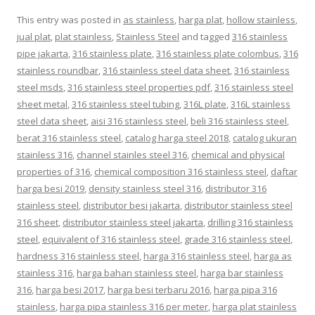
This entry was posted in
as stainless
,
harga plat
,
hollow stainless
,
jual plat
,
plat stainless
,
Stainless Steel
and tagged
316 stainless
pipe jakarta
,
316 stainless plate
,
316 stainless plate colombus
,
316
stainless roundbar
,
316 stainless steel data sheet
,
316 stainless
steel msds
,
316 stainless steel properties pdf
,
316 stainless steel
sheet metal
,
316 stainless steel tubing
,
316L plate
,
316L stainless
steel data sheet
,
aisi 316 stainless steel
,
beli 316 stainless steel
,
berat 316 stainless steel
,
catalog harga steel 2018
,
catalog ukuran
stainless 316
,
channel stainles steel 316
,
chemical and physical
properties of 316
,
chemical composition 316 stainless steel
,
daftar
harga besi 2019
,
density stainless steel 316
,
distributor 316
stainless steel
,
distributor besi jakarta
,
distributor stainless steel
316 sheet
,
distributor stainless steel jakarta
,
drilling 316 stainless
steel
,
equivalent of 316 stainless steel
,
grade 316 stainless steel
,
hardness 316 stainless steel
,
harga 316 stainless steel
,
harga as
stainless 316
,
harga bahan stainless steel
,
harga bar stainless
316
,
harga besi 2017
,
harga besi terbaru 2016
,
harga pipa 316
stainless
,
harga pipa stainless 316 per meter
,
harga plat stainless