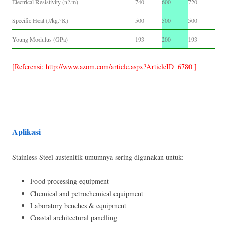
Electrical Resistivity (n?.m)
740
600
720
Specific Heat (J/kg.°K)
500
500
500
Young Modulus (GPa)
193
200
193
[Referensi: http://www.azom.com/article.aspx?ArticleID=6780 ]
Aplikasi
Stainless Steel austenitik umumnya sering digunakan untuk:
Food processing equipment
Chemical and petrochemical equipment
Laboratory benches & equipment
Coastal architectural panelling