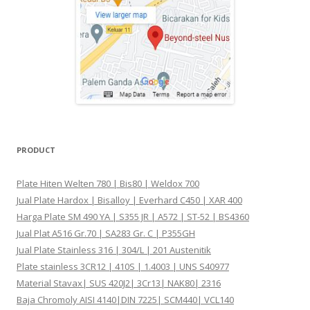
PRODUCT
Plate Hiten Welten 780 | Bis80 | Weldox 700
Jual Plate Hardox | Bisalloy | Everhard C450 | XAR 400
Harga Plate SM 490 YA | S355 JR | A572 | ST-52 | BS4360
Jual Plat A516 Gr.70 | SA283 Gr. C | P355GH
Jual Plate Stainless 316 | 304/L | 201 Austenitik
Plate stainless 3CR12 | 410S | 1.4003 | UNS S40977
Material Stavax| SUS 420J2| 3Cr13| NAK80| 2316
Baja Chromoly AISI 4140|DIN 7225| SCM440| VCL140