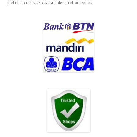
Jual Plat 310S & 253MA Stainless Tahan Panas