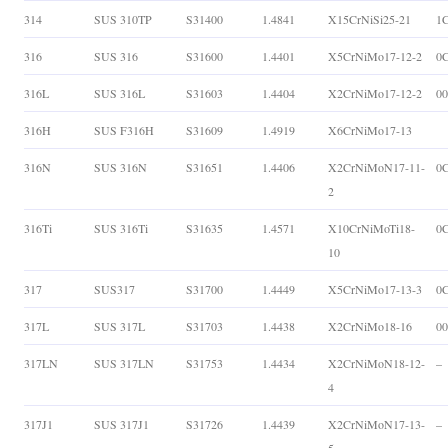
314
SUS 310TP
S31400
1.4841
X15CrNiSi25-21
1C
316
SUS 316
S31600
1.4401
X5CrNiMo17-12-2
0
316L
SUS 316L
S31603
1.4404
X2CrNiMo17-12-2
0
316H
SUS F316H
S31609
1.4919
X6CrNiMo17-13
316N
SUS 316N
S31651
1.4406
X2CrNiMoN17-11-
0
2
316Ti
SUS 316Ti
S31635
1.4571
X10CrNiMoTi18-
0
10
317
SUS317
S31700
1.4449
X5CrNiMo17-13-3
0
317L
SUS 317L
S31703
1.4438
X2CrNiMo18-16
0
317LN
SUS 317LN
S31753
1.4434
X2CrNiMoN18-12-
–
4
317J1
SUS 317J1
S31726
1.4439
X2CrNiMoN17-13-
–