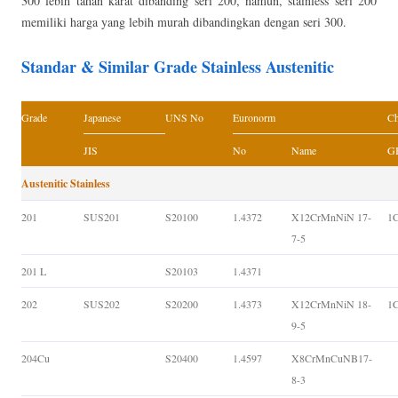
300 lebih tahan karat dibanding seri 200, namun, stainless seri 200
memiliki harga yang lebih murah dibandingkan dengan seri 300.
Standar & Similar Grade Stainless Austenitic
Grade
Japanese
UNS No
Euronorm
Ch
JIS
No
Name
GB
Austenitic Stainless
201
SUS201
S20100
1.4372
X12CrMnNiN 17-
1
7-5
201 L
S20103
1.4371
202
SUS202
S20200
1.4373
X12CrMnNiN 18-
1
9-5
204Cu
S20400
1.4597
X8CrMnCuNB17-
8-3