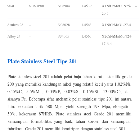
904L
SUS 890L
N08904
1.4539
X1NiCrMoCuN25-
–
20-5
Sanicro 28
–
N08028
1.4563
X1NiCrMo31-27-4
Alloy 24
–
S34565
1.4565
X2CrNiMnMoN24-
17-6-4
Plate Stainless Steel Tipe 201
Plate stainless steel 201 adalah pelat baja tahan karat austenitik grade
200 yang memiliki kandungan nikel yang relatif kecil yaitu 1.02%Ni,
0.15%C, 5.5%Mn, 0.03%P, 0.03%S, 0.15%Si, 13.00%Cr, dan
sisanya Fe. Beberapa sifat mekanik pelat stainless tipe 201 ini antara
lain: kekuatan tarik 580 Mpa, yield strength 198 Mpa, elongation
50%, kekerasan 87HRB. Plate stainless steel Grade 201 memiliki
kemampuan formabilitas yang baik, tahan korosi, dan kemampuan
fabrikasi. Grade 201 memiliki kemiripan dengan stainless steel 301.