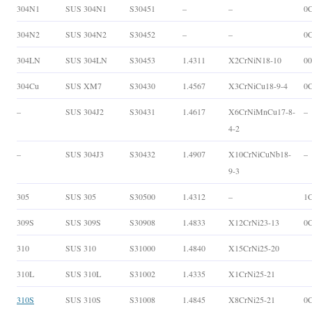
304N1
SUS 304N1
S30451
–
–
0
304N2
SUS 304N2
S30452
–
–
0
304LN
SUS 304LN
S30453
1.4311
X2CrNiN18-10
0
304Cu
SUS XM7
S30430
1.4567
X3CrNiCu18-9-4
0
–
SUS 304J2
S30431
1.4617
X6CrNiMnCu17-8-
–
4-2
–
SUS 304J3
S30432
1.4907
X10CrNiCuNb18-
–
9-3
305
SUS 305
S30500
1.4312
–
1C
309S
SUS 309S
S30908
1.4833
X12CrNi23-13
0C
310
SUS 310
S31000
1.4840
X15CrNi25-20
310L
SUS 310L
S31002
1.4335
X1CrNi25-21
310S
SUS 310S
S31008
1.4845
X8CrNi25-21
0C