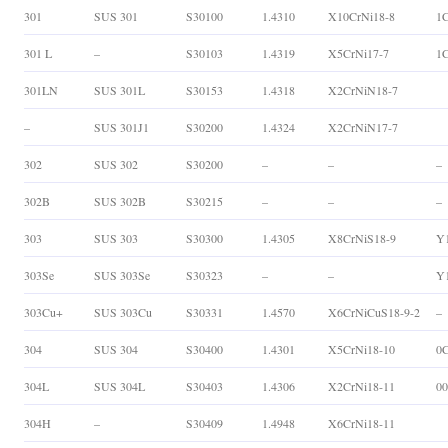
301
SUS 301
S30100
1.4310
X10CrNi18-8
1C
301 L
–
S30103
1.4319
X5CrNi17-7
1C
301LN
SUS 301L
S30153
1.4318
X2CrNiN18-7
–
SUS 301J1
S30200
1.4324
X2CrNiN17-7
302
SUS 302
S30200
–
–
–
302B
SUS 302B
S30215
–
–
–
303
SUS 303
S30300
1.4305
X8CrNiS18-9
Y
303Se
SUS 303Se
S30323
–
–
Y
303Cu+
SUS 303Cu
S30331
1.4570
X6CrNiCuS18-9-2
–
304
SUS 304
S30400
1.4301
X5CrNi18-10
0C
304L
SUS 304L
S30403
1.4306
X2CrNi18-11
00
304H
–
S30409
1.4948
X6CrNi18-11