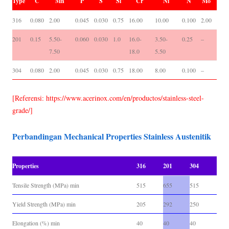
Type
C
Mn
P
S
Si
Cr
Ni
N
Mo
316
0.080
2.00
0.045
0.030
0.75
16.00
10.00
0.100
2.00
201
0.15
5.50-
0.060
0.030
1.0
16.0-
3.50-
0.25
–
7.50
18.0
5.50
304
0.080
2.00
0.045
0.030
0.75
18.00
8.00
0.100
–
[Referensi: https://www.acerinox.com/en/productos/stainless-steel-
grade/]
Perbandingan Mechanical Properties Stainless Austenitik
Properties
316
201
304
Tensile Strength (MPa) min
515
655
515
Yield Strength (MPa) min
205
292
250
Elongation (%) min
40
40
40