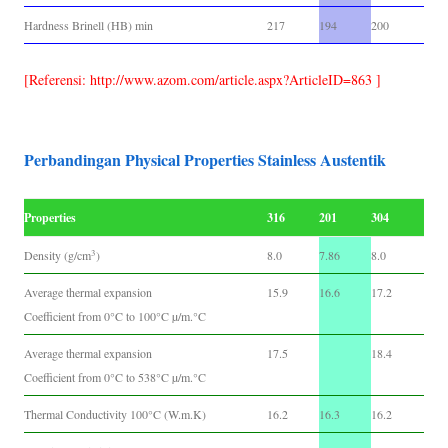
Hardness Brinell (HB) min
217
194
200
[Referensi: http://www.azom.com/article.aspx?ArticleID=863 ]
Perbandingan Physical Properties Stainless Austentik
Properties
316
201
304
3
Density (g/cm
)
8.0
7.86
8.0
Average thermal expansion
15.9
16.6
17.2
Coefficient from 0°C to 100°C µ/m.°C
Average thermal expansion
17.5
18.4
Coefficient from 0°C to 538°C µ/m.°C
Thermal Conductivity 100°C (W.m.K)
16.2
16.3
16.2