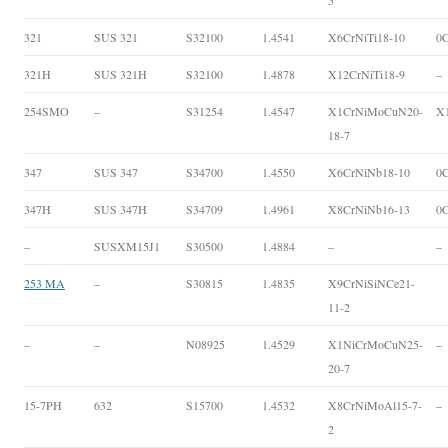
5
321
SUS 321
S32100
1.4541
X6CrNiTi18-10
0C
321H
SUS 321H
S32100
1.4878
X12CrNiTi18-9
–
254SMO
–
S31254
1.4547
X1CrNiMoCuN20-
X
18-7
347
SUS 347
S34700
1.4550
X6CrNiNb18-10
0
347H
SUS 347H
S34709
1.4961
X8CrNiNb16-13
0
–
SUSXM15J1
S30500
1.4884
–
–
253 MA
–
S30815
1.4835
X9CrNiSiNCe21-
11-2
–
–
N08925
1.4529
X1NiCrMoCuN25-
–
20-7
15-7PH
632
S15700
1.4532
X8CrNiMoAl15-7-
–
2