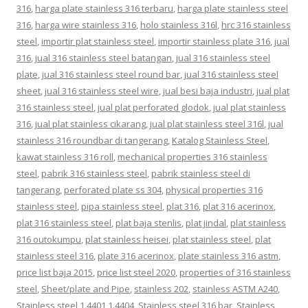
316
,
harga plate stainless 316 terbaru
,
harga plate stainless steel
316
,
harga wire stainless 316
,
holo stainless 316l
,
hrc 316 stainless
steel
,
importir plat stainless steel
,
importir stainless plate 316
,
jual
316
,
jual 316 stainless steel batangan
,
jual 316 stainless steel
plate
,
jual 316 stainless steel round bar
,
jual 316 stainless steel
sheet
,
jual 316 stainless steel wire
,
jual besi baja industri
,
jual plat
316 stainless steel
,
jual plat perforated glodok
,
jual plat stainless
316
,
jual plat stainless cikarang
,
jual plat stainless steel 316l
,
jual
stainless 316 roundbar di tangerang
,
Katalog Stainless Steel
,
kawat stainless 316 roll
,
mechanical properties 316 stainless
steel
,
pabrik 316 stainless steel
,
pabrik stainless steel di
tangerang
,
perforated plate ss 304
,
physical properties 316
stainless steel
,
pipa stainless steel
,
plat 316
,
plat 316 acerinox
,
plat 316 stainless steel
,
plat baja stenlis
,
plat jindal
,
plat stainless
316 outokumpu
,
plat stainless heisei
,
plat stainless steel
,
plat
stainless steel 316
,
plate 316 acerinox
,
plate stainless 316 astm
,
price list baja 2015
,
price list steel 2020
,
properties of 316 stainless
steel
,
Sheet/plate and Pipe
,
stainless 202
,
stainless ASTM A240
,
Stainless steel 1.4401 1.4404
,
Stainless steel 316 bar
,
Stainless