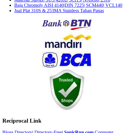
Baja Chromoly AISI 4140|DIN 7225| SCM440| VCL140
Jual Plat 310S & 253MA Stainless Tahan Panas
Reciprocal Link
Blogs Directory
|
Directory-Free
|
SonicRun.com
Computer