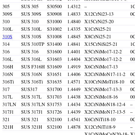
305
SUS 305
S30500
1.4312
–
1C
309S
SUS 309S
S30908
1.4833
X12CrNi23-13
0C
310
SUS 310
S31000
1.4840
X15CrNi25-20
310L
SUS 310L
S31002
1.4335
X1CrNi25-21
310S
SUS 310S
S31008
1.4845
X8CrNi25-21
0C
314
SUS 310TP
S31400
1.4841
X15CrNiSi25-21
1C
316
SUS 316
S31600
1.4401
X5CrNiMo17-12-2
0
316L
SUS 316L
S31603
1.4404
X2CrNiMo17-12-2
0
316H
SUS F316H
S31609
1.4919
X6CrNiMo17-13
316N
SUS 316N
S31651
1.4406
X2CrNiMoN17-11-2
0
316Ti
SUS 316Ti
S31635
1.4571
X10CrNiMoTi18-10
0
317
SUS317
S31700
1.4449
X5CrNiMo17-13-3
0
317L
SUS 317L
S31703
1.4438
X2CrNiMo18-16
0
317LN
SUS 317LN
S31753
1.4434
X2CrNiMoN18-12-4
–
317J1
SUS 317J1
S31726
1.4439
X2CrNiMoN17-13-5
–
321
SUS 321
S32100
1.4541
X6CrNiTi18-10
0C
321H
SUS 321H
S32100
1.4878
X12CrNiTi18-9
–
X1CrNiMoCuN20-18-
X