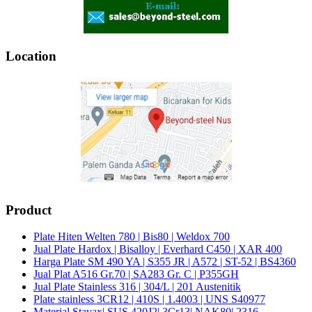
Location
Product
Plate Hiten Welten 780 | Bis80 | Weldox 700
Jual Plate Hardox | Bisalloy | Everhard C450 | XAR 400
Harga Plate SM 490 YA | S355 JR | A572 | ST-52 | BS4360
Jual Plat A516 Gr.70 | SA283 Gr. C | P355GH
Jual Plate Stainless 316 | 304/L | 201 Austenitik
Plate stainless 3CR12 | 410S | 1.4003 | UNS S40977
Material Stavax| SUS 420J2| 3Cr13| NAK80| 2316