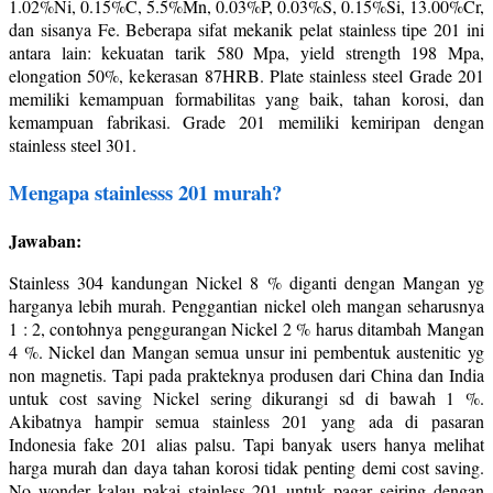
1.02%Ni, 0.15%C, 5.5%Mn, 0.03%P, 0.03%S, 0.15%Si, 13.00%Cr,
dan sisanya Fe. Beberapa sifat mekanik pelat stainless tipe 201 ini
antara lain: kekuatan tarik 580 Mpa, yield strength 198 Mpa,
elongation 50%, kekerasan 87HRB. Plate stainless steel Grade 201
memiliki kemampuan formabilitas yang baik, tahan korosi, dan
kemampuan fabrikasi. Grade 201 memiliki kemiripan dengan
stainless steel 301.
Mengapa stainlesss 201 murah?
Jawaban:
Stainless 304 kandungan Nickel 8 % diganti dengan Mangan yg
harganya lebih murah. Penggantian nickel oleh mangan seharusnya
1 : 2, contohnya penggurangan Nickel 2 % harus ditambah Mangan
4 %. Nickel dan Mangan semua unsur ini pembentuk austenitic yg
non magnetis. Tapi pada prakteknya produsen dari China dan India
untuk cost saving Nickel sering dikurangi sd di bawah 1 %.
Akibatnya hampir semua stainless 201 yang ada di pasaran
Indonesia fake 201 alias palsu. Tapi banyak users hanya melihat
harga murah dan daya tahan korosi tidak penting demi cost saving.
No wonder kalau pakai stainless 201 untuk pagar seiring dengan