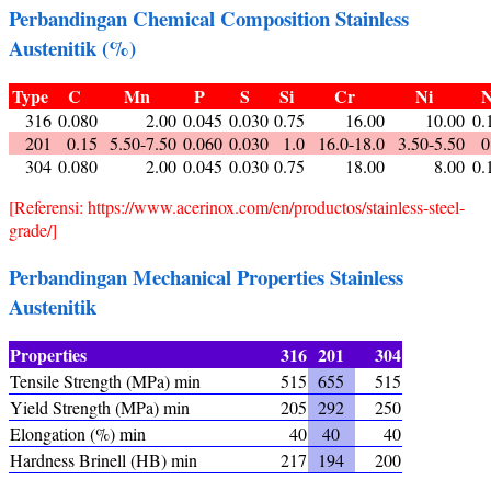
Perbandingan Chemical Composition Stainless
Austenitik (%)
Type
C
Mn
P
S
Si
Cr
Ni
316
0.080
2.00
0.045
0.030
0.75
16.00
10.00
0.
201
0.15
5.50-7.50
0.060
0.030
1.0
16.0-18.0
3.50-5.50
0
304
0.080
2.00
0.045
0.030
0.75
18.00
8.00
0.
[Referensi: https://www.acerinox.com/en/productos/stainless-steel-
grade/]
Perbandingan Mechanical Properties Stainless
Austenitik
Properties
316
201
304
Tensile Strength (MPa) min
515
655
515
Yield Strength (MPa) min
205
292
250
Elongation (%) min
40
40
40
Hardness Brinell (HB) min
217
194
200