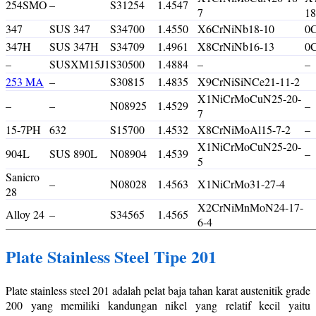
254SMO
–
S31254
1.4547
7
18
347
SUS 347
S34700
1.4550
X6CrNiNb18-10
0
347H
SUS 347H
S34709
1.4961
X8CrNiNb16-13
0
–
SUSXM15J1
S30500
1.4884
–
–
253 MA
–
S30815
1.4835
X9CrNiSiNCe21-11-2
X1NiCrMoCuN25-20-
–
–
N08925
1.4529
–
7
15-7PH
632
S15700
1.4532
X8CrNiMoAl15-7-2
–
X1NiCrMoCuN25-20-
904L
SUS 890L
N08904
1.4539
–
5
Sanicro
–
N08028
1.4563
X1NiCrMo31-27-4
28
X2CrNiMnMoN24-17-
Alloy 24
–
S34565
1.4565
6-4
Plate Stainless Steel Tipe 201
Plate stainless steel 201 adalah pelat baja tahan karat austenitik grade
200 yang memiliki kandungan nikel yang relatif kecil yaitu