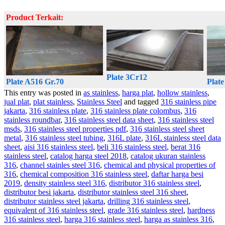
Product Terkait:
Plate 3Cr12
Plate A516 Gr.70
Plat
This entry was posted in
as stainless
,
harga plat
,
hollow stainless
,
jual plat
,
plat stainless
,
Stainless Steel
and tagged
316 stainless pipe
jakarta
,
316 stainless plate
,
316 stainless plate colombus
,
316
stainless roundbar
,
316 stainless steel data sheet
,
316 stainless steel
msds
,
316 stainless steel properties pdf
,
316 stainless steel sheet
metal
,
316 stainless steel tubing
,
316L plate
,
316L stainless steel data
sheet
,
aisi 316 stainless steel
,
beli 316 stainless steel
,
berat 316
stainless steel
,
catalog harga steel 2018
,
catalog ukuran stainless
316
,
channel stainles steel 316
,
chemical and physical properties of
316
,
chemical composition 316 stainless steel
,
daftar harga besi
2019
,
density stainless steel 316
,
distributor 316 stainless steel
,
distributor besi jakarta
,
distributor stainless steel 316 sheet
,
distributor stainless steel jakarta
,
drilling 316 stainless steel
,
equivalent of 316 stainless steel
,
grade 316 stainless steel
,
hardness
316 stainless steel
,
harga 316 stainless steel
,
harga as stainless 316
,