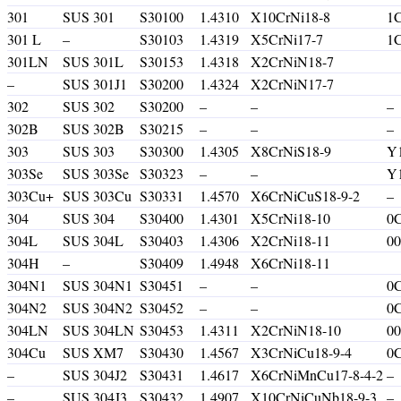
301
SUS 301
S30100
1.4310
X10CrNi18-8
1C
301 L
–
S30103
1.4319
X5CrNi17-7
1C
301LN
SUS 301L
S30153
1.4318
X2CrNiN18-7
–
SUS 301J1
S30200
1.4324
X2CrNiN17-7
302
SUS 302
S30200
–
–
–
302B
SUS 302B
S30215
–
–
–
303
SUS 303
S30300
1.4305
X8CrNiS18-9
Y
303Se
SUS 303Se
S30323
–
–
Y
303Cu+
SUS 303Cu
S30331
1.4570
X6CrNiCuS18-9-2
–
304
SUS 304
S30400
1.4301
X5CrNi18-10
0C
304L
SUS 304L
S30403
1.4306
X2CrNi18-11
00
304H
–
S30409
1.4948
X6CrNi18-11
304N1
SUS 304N1
S30451
–
–
0
304N2
SUS 304N2
S30452
–
–
0
304LN
SUS 304LN
S30453
1.4311
X2CrNiN18-10
0
304Cu
SUS XM7
S30430
1.4567
X3CrNiCu18-9-4
0
–
SUS 304J2
S30431
1.4617
X6CrNiMnCu17-8-4-2
–
–
SUS 304J3
S30432
1.4907
X10CrNiCuNb18-9-3
–