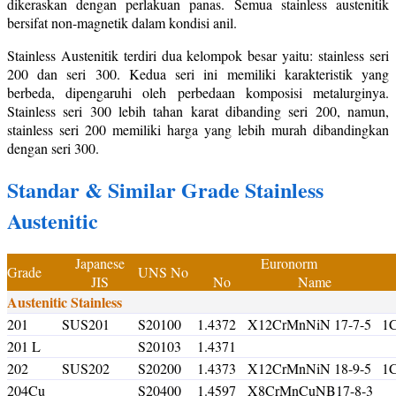
dikeraskan dengan perlakuan panas. Semua stainless austenitik
bersifat non-magnetik dalam kondisi anil.
Stainless Austenitik terdiri dua kelompok besar yaitu: stainless seri
200 dan seri 300. Kedua seri ini memiliki karakteristik yang
berbeda, dipengaruhi oleh perbedaan komposisi metalurginya.
Stainless seri 300 lebih tahan karat dibanding seri 200, namun,
stainless seri 200 memiliki harga yang lebih murah dibandingkan
dengan seri 300.
Standar & Similar Grade Stainless
Austenitic
Japanese
Euronorm
Grade
UNS No
JIS
No
Name
Austenitic Stainless
201
SUS201
S20100
1.4372
X12CrMnNiN 17-7-5
1
201 L
S20103
1.4371
202
SUS202
S20200
1.4373
X12CrMnNiN 18-9-5
1
204Cu
S20400
1.4597
X8CrMnCuNB17-8-3