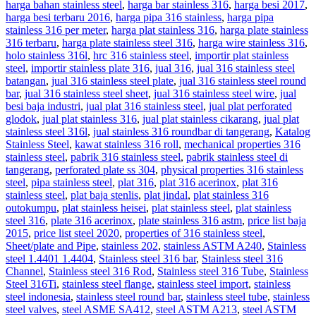
harga bahan stainless steel
,
harga bar stainless 316
,
harga besi 2017
,
harga besi terbaru 2016
,
harga pipa 316 stainless
,
harga pipa
stainless 316 per meter
,
harga plat stainless 316
,
harga plate stainless
316 terbaru
,
harga plate stainless steel 316
,
harga wire stainless 316
,
holo stainless 316l
,
hrc 316 stainless steel
,
importir plat stainless
steel
,
importir stainless plate 316
,
jual 316
,
jual 316 stainless steel
batangan
,
jual 316 stainless steel plate
,
jual 316 stainless steel round
bar
,
jual 316 stainless steel sheet
,
jual 316 stainless steel wire
,
jual
besi baja industri
,
jual plat 316 stainless steel
,
jual plat perforated
glodok
,
jual plat stainless 316
,
jual plat stainless cikarang
,
jual plat
stainless steel 316l
,
jual stainless 316 roundbar di tangerang
,
Katalog
Stainless Steel
,
kawat stainless 316 roll
,
mechanical properties 316
stainless steel
,
pabrik 316 stainless steel
,
pabrik stainless steel di
tangerang
,
perforated plate ss 304
,
physical properties 316 stainless
steel
,
pipa stainless steel
,
plat 316
,
plat 316 acerinox
,
plat 316
stainless steel
,
plat baja stenlis
,
plat jindal
,
plat stainless 316
outokumpu
,
plat stainless heisei
,
plat stainless steel
,
plat stainless
steel 316
,
plate 316 acerinox
,
plate stainless 316 astm
,
price list baja
2015
,
price list steel 2020
,
properties of 316 stainless steel
,
Sheet/plate and Pipe
,
stainless 202
,
stainless ASTM A240
,
Stainless
steel 1.4401 1.4404
,
Stainless steel 316 bar
,
Stainless steel 316
Channel
,
Stainless steel 316 Rod
,
Stainless steel 316 Tube
,
Stainless
Steel 316Ti
,
stainless steel flange
,
stainless steel import
,
stainless
steel indonesia
,
stainless steel round bar
,
stainless steel tube
,
stainless
steel valves
,
steel ASME SA412
,
steel ASTM A213
,
steel ASTM