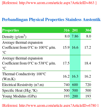
[Referensi: http://www.azom.com/article.aspx?ArticleID=863 ]
Perbandingan Physical Properties Stainless Austentik
Properties
316
201
304
3
8.0
7.86
8.0
Density (g/cm
)
Average thermal expansion
Coefficient from 0°C to 100°C µ/m.
15.9
16.6
17.2
°C
Average thermal expansion
Coefficient from 0°C to 538°C µ/m.
17.5
18.4
°C
Thermal Conductivity 100°C
16.2
16.3
16.2
(W.m.K)
Electrical Resistivity (n?.m)
740
600
720
Specific Heat (J/kg.°K)
500
500
500
Young Modulus (GPa)
193
200
193
[Referensi: http://www.azom.com/article.aspx?ArticleID=6780 ]