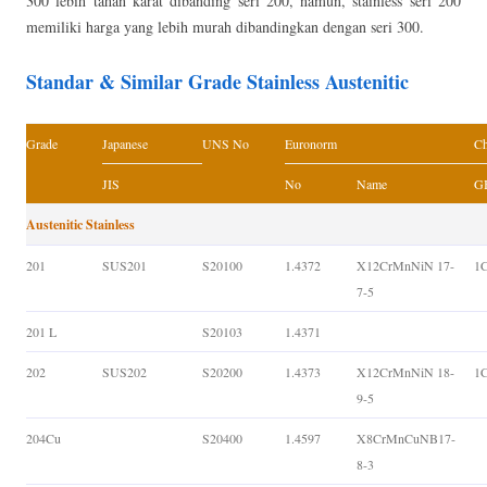
300 lebih tahan karat dibanding seri 200, namun, stainless seri 200
memiliki harga yang lebih murah dibandingkan dengan seri 300.
Standar & Similar Grade Stainless Austenitic
Grade
Japanese
UNS No
Euronorm
Ch
JIS
No
Name
GB
Austenitic Stainless
201
SUS201
S20100
1.4372
X12CrMnNiN 17-
1
7-5
201 L
S20103
1.4371
202
SUS202
S20200
1.4373
X12CrMnNiN 18-
1
9-5
204Cu
S20400
1.4597
X8CrMnCuNB17-
8-3