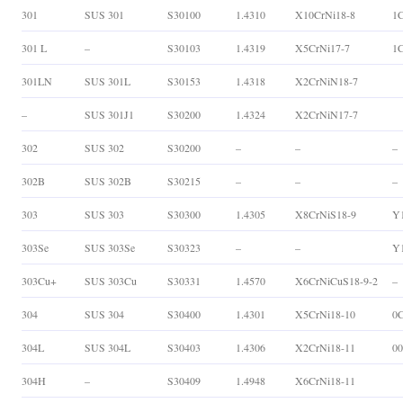
301
SUS 301
S30100
1.4310
X10CrNi18-8
1C
301 L
–
S30103
1.4319
X5CrNi17-7
1C
301LN
SUS 301L
S30153
1.4318
X2CrNiN18-7
–
SUS 301J1
S30200
1.4324
X2CrNiN17-7
302
SUS 302
S30200
–
–
–
302B
SUS 302B
S30215
–
–
–
303
SUS 303
S30300
1.4305
X8CrNiS18-9
Y
303Se
SUS 303Se
S30323
–
–
Y
303Cu+
SUS 303Cu
S30331
1.4570
X6CrNiCuS18-9-2
–
304
SUS 304
S30400
1.4301
X5CrNi18-10
0C
304L
SUS 304L
S30403
1.4306
X2CrNi18-11
00
304H
–
S30409
1.4948
X6CrNi18-11