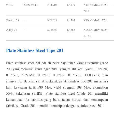
904L
SUS 890L
N08904
1.4539
X1NiCrMoCuN25-
–
20-5
Sanicro 28
–
N08028
1.4563
X1NiCrMo31-27-4
Alloy 24
–
S34565
1.4565
X2CrNiMnMoN24-
17-6-4
Plate Stainless Steel Tipe 201
Plate stainless steel 201 adalah pelat baja tahan karat austenitik grade
200 yang memiliki kandungan nikel yang relatif kecil yaitu 1.02%Ni,
0.15%C, 5.5%Mn, 0.03%P, 0.03%S, 0.15%Si, 13.00%Cr, dan
sisanya Fe. Beberapa sifat mekanik pelat stainless tipe 201 ini antara
lain: kekuatan tarik 580 Mpa, yield strength 198 Mpa, elongation
50%, kekerasan 87HRB. Plate stainless steel Grade 201 memiliki
kemampuan formabilitas yang baik, tahan korosi, dan kemampuan
fabrikasi. Grade 201 memiliki kemiripan dengan stainless steel 301.