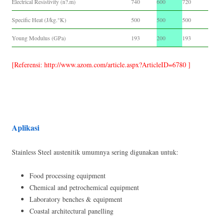
Electrical Resistivity (n?.m)
740
600
720
Specific Heat (J/kg.°K)
500
500
500
Young Modulus (GPa)
193
200
193
[Referensi: http://www.azom.com/article.aspx?ArticleID=6780 ]
Aplikasi
Stainless Steel austenitik umumnya sering digunakan untuk:
Food processing equipment
Chemical and petrochemical equipment
Laboratory benches & equipment
Coastal architectural panelling