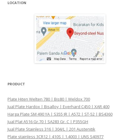
LOCATION
PRODUCT
Plate Hiten Welten 780 | Bis80 | Weldox 700
Jual Plate Hardox | Bisalloy | Everhard C450 | XAR 400
Harga Plate SM 490 YA | S355 JR | A572 | ST-52 | BS4360
Jual Plat A516 Gr.70 | SA283 Gr. C | P355GH
Jual Plate Stainless 316 | 304/L | 201 Austenitik
Plate stainless 3CR12 | 410S | 1.4003 | UNS S40977