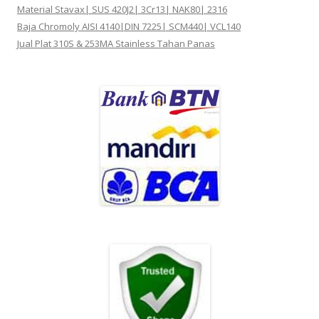
Material Stavax| SUS 420J2| 3Cr13| NAK80| 2316
Baja Chromoly AISI 4140|DIN 7225| SCM440| VCL140
Jual Plat 310S & 253MA Stainless Tahan Panas