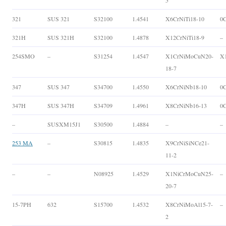
5
321
SUS 321
S32100
1.4541
X6CrNiTi18-10
0C
321H
SUS 321H
S32100
1.4878
X12CrNiTi18-9
–
254SMO
–
S31254
1.4547
X1CrNiMoCuN20-
X
18-7
347
SUS 347
S34700
1.4550
X6CrNiNb18-10
0
347H
SUS 347H
S34709
1.4961
X8CrNiNb16-13
0
–
SUSXM15J1
S30500
1.4884
–
–
253 MA
–
S30815
1.4835
X9CrNiSiNCe21-
11-2
–
–
N08925
1.4529
X1NiCrMoCuN25-
–
20-7
15-7PH
632
S15700
1.4532
X8CrNiMoAl15-7-
–
2