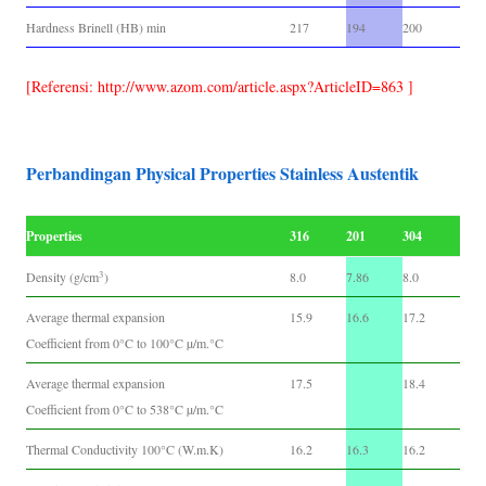
Hardness Brinell (HB) min
217
194
200
[Referensi: http://www.azom.com/article.aspx?ArticleID=863 ]
Perbandingan Physical Properties Stainless Austentik
Properties
316
201
304
3
Density (g/cm
)
8.0
7.86
8.0
Average thermal expansion
15.9
16.6
17.2
Coefficient from 0°C to 100°C µ/m.°C
Average thermal expansion
17.5
18.4
Coefficient from 0°C to 538°C µ/m.°C
Thermal Conductivity 100°C (W.m.K)
16.2
16.3
16.2