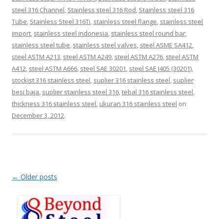
steel 316 Channel
,
Stainless steel 316 Rod
,
Stainless steel 316
Tube
,
Stainless Steel 316Ti
,
stainless steel flange
,
stainless steel
import
,
stainless steel indonesia
,
stainless steel round bar
,
stainless steel tube
,
stainless steel valves
,
steel ASME SA412
,
steel ASTM A213
,
steel ASTM A249
,
steel ASTM A276
,
steel ASTM
A412
,
steel ASTM A666
,
steel SAE 30201
,
steel SAE J405 (30201)
,
stockist 316 stainless steel
,
suplier 316 stainless steel
,
suplier
besi baja
,
suplier stainless steel 316
,
tebal 316 stainless steel
,
thickness 316 stainless steel
,
ukuran 316 stainless steel
on
December 3, 2012
.
Post
←
Older posts
navigation