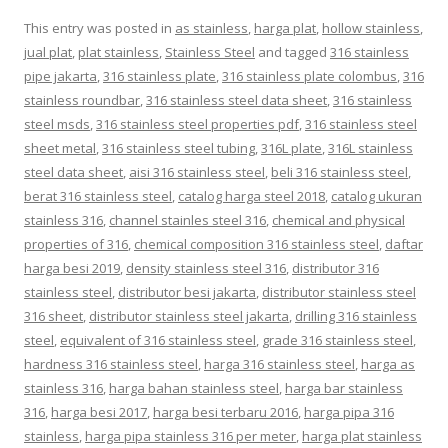
This entry was posted in
as stainless
,
harga plat
,
hollow stainless
,
jual plat
,
plat stainless
,
Stainless Steel
and tagged
316 stainless
pipe jakarta
,
316 stainless plate
,
316 stainless plate colombus
,
316
stainless roundbar
,
316 stainless steel data sheet
,
316 stainless
steel msds
,
316 stainless steel properties pdf
,
316 stainless steel
sheet metal
,
316 stainless steel tubing
,
316L plate
,
316L stainless
steel data sheet
,
aisi 316 stainless steel
,
beli 316 stainless steel
,
berat 316 stainless steel
,
catalog harga steel 2018
,
catalog ukuran
stainless 316
,
channel stainles steel 316
,
chemical and physical
properties of 316
,
chemical composition 316 stainless steel
,
daftar
harga besi 2019
,
density stainless steel 316
,
distributor 316
stainless steel
,
distributor besi jakarta
,
distributor stainless steel
316 sheet
,
distributor stainless steel jakarta
,
drilling 316 stainless
steel
,
equivalent of 316 stainless steel
,
grade 316 stainless steel
,
hardness 316 stainless steel
,
harga 316 stainless steel
,
harga as
stainless 316
,
harga bahan stainless steel
,
harga bar stainless
316
,
harga besi 2017
,
harga besi terbaru 2016
,
harga pipa 316
stainless
,
harga pipa stainless 316 per meter
,
harga plat stainless