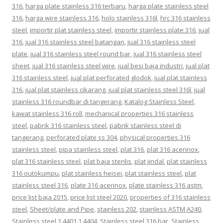
316
,
harga plate stainless 316 terbaru
,
harga plate stainless steel
316
,
harga wire stainless 316
,
holo stainless 316l
,
hrc 316 stainless
steel
,
importir plat stainless steel
,
importir stainless plate 316
,
jual
316
,
jual 316 stainless steel batangan
,
jual 316 stainless steel
plate
,
jual 316 stainless steel round bar
,
jual 316 stainless steel
sheet
,
jual 316 stainless steel wire
,
jual besi baja industri
,
jual plat
316 stainless steel
,
jual plat perforated glodok
,
jual plat stainless
316
,
jual plat stainless cikarang
,
jual plat stainless steel 316l
,
jual
stainless 316 roundbar di tangerang
,
Katalog Stainless Steel
,
kawat stainless 316 roll
,
mechanical properties 316 stainless
steel
,
pabrik 316 stainless steel
,
pabrik stainless steel di
tangerang
,
perforated plate ss 304
,
physical properties 316
stainless steel
,
pipa stainless steel
,
plat 316
,
plat 316 acerinox
,
plat 316 stainless steel
,
plat baja stenlis
,
plat jindal
,
plat stainless
316 outokumpu
,
plat stainless heisei
,
plat stainless steel
,
plat
stainless steel 316
,
plate 316 acerinox
,
plate stainless 316 astm
,
price list baja 2015
,
price list steel 2020
,
properties of 316 stainless
steel
,
Sheet/plate and Pipe
,
stainless 202
,
stainless ASTM A240
,
Stainless steel 1.4401 1.4404
,
Stainless steel 316 bar
,
Stainless