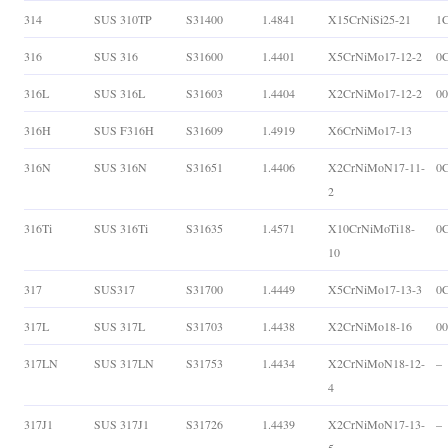
314
SUS 310TP
S31400
1.4841
X15CrNiSi25-21
1C
316
SUS 316
S31600
1.4401
X5CrNiMo17-12-2
0
316L
SUS 316L
S31603
1.4404
X2CrNiMo17-12-2
0
316H
SUS F316H
S31609
1.4919
X6CrNiMo17-13
316N
SUS 316N
S31651
1.4406
X2CrNiMoN17-11-
0
2
316Ti
SUS 316Ti
S31635
1.4571
X10CrNiMoTi18-
0
10
317
SUS317
S31700
1.4449
X5CrNiMo17-13-3
0
317L
SUS 317L
S31703
1.4438
X2CrNiMo18-16
0
317LN
SUS 317LN
S31753
1.4434
X2CrNiMoN18-12-
–
4
317J1
SUS 317J1
S31726
1.4439
X2CrNiMoN17-13-
–