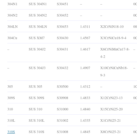
304N1
SUS 304N1
S30451
–
–
0
304N2
SUS 304N2
S30452
–
–
0
304LN
SUS 304LN
S30453
1.4311
X2CrNiN18-10
0
304Cu
SUS XM7
S30430
1.4567
X3CrNiCu18-9-4
0
–
SUS 304J2
S30431
1.4617
X6CrNiMnCu17-8-
–
4-2
–
SUS 304J3
S30432
1.4907
X10CrNiCuNb18-
–
9-3
305
SUS 305
S30500
1.4312
–
1C
309S
SUS 309S
S30908
1.4833
X12CrNi23-13
0C
310
SUS 310
S31000
1.4840
X15CrNi25-20
310L
SUS 310L
S31002
1.4335
X1CrNi25-21
310S
SUS 310S
S31008
1.4845
X8CrNi25-21
0C