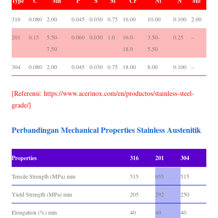
Type
C
Mn
P
S
Si
Cr
Ni
N
Mo
316
0.080
2.00
0.045
0.030
0.75
16.00
10.00
0.100
2.00
201
0.15
5.50-
0.060
0.030
1.0
16.0-
3.50-
0.25
–
7.50
18.0
5.50
304
0.080
2.00
0.045
0.030
0.75
18.00
8.00
0.100
–
[Referensi: https://www.acerinox.com/en/productos/stainless-steel-
grade/]
Perbandingan Mechanical Properties Stainless Austenitik
Properties
316
201
304
Tensile Strength (MPa) min
515
655
515
Yield Strength (MPa) min
205
292
250
Elongation (%) min
40
40
40