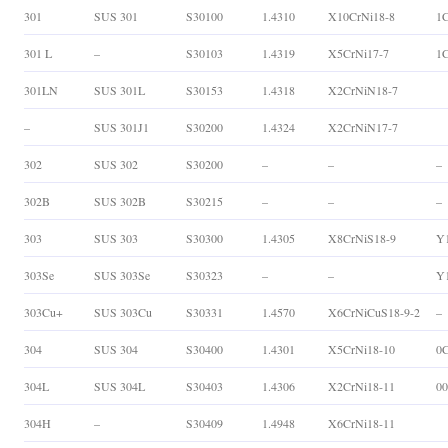
301
SUS 301
S30100
1.4310
X10CrNi18-8
1C
301 L
–
S30103
1.4319
X5CrNi17-7
1C
301LN
SUS 301L
S30153
1.4318
X2CrNiN18-7
–
SUS 301J1
S30200
1.4324
X2CrNiN17-7
302
SUS 302
S30200
–
–
–
302B
SUS 302B
S30215
–
–
–
303
SUS 303
S30300
1.4305
X8CrNiS18-9
Y
303Se
SUS 303Se
S30323
–
–
Y
303Cu+
SUS 303Cu
S30331
1.4570
X6CrNiCuS18-9-2
–
304
SUS 304
S30400
1.4301
X5CrNi18-10
0C
304L
SUS 304L
S30403
1.4306
X2CrNi18-11
00
304H
–
S30409
1.4948
X6CrNi18-11