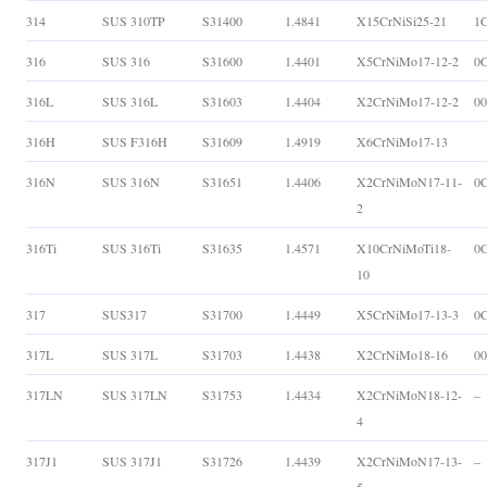
314
SUS 310TP
S31400
1.4841
X15CrNiSi25-21
1C
316
SUS 316
S31600
1.4401
X5CrNiMo17-12-2
0
316L
SUS 316L
S31603
1.4404
X2CrNiMo17-12-2
0
316H
SUS F316H
S31609
1.4919
X6CrNiMo17-13
316N
SUS 316N
S31651
1.4406
X2CrNiMoN17-11-
0
2
316Ti
SUS 316Ti
S31635
1.4571
X10CrNiMoTi18-
0
10
317
SUS317
S31700
1.4449
X5CrNiMo17-13-3
0
317L
SUS 317L
S31703
1.4438
X2CrNiMo18-16
0
317LN
SUS 317LN
S31753
1.4434
X2CrNiMoN18-12-
–
4
317J1
SUS 317J1
S31726
1.4439
X2CrNiMoN17-13-
–