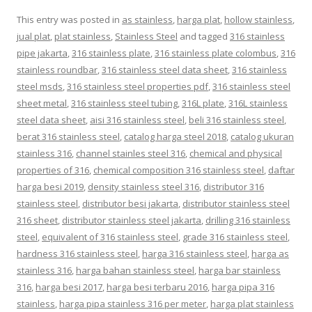
This entry was posted in
as stainless
,
harga plat
,
hollow stainless
,
jual plat
,
plat stainless
,
Stainless Steel
and tagged
316 stainless
pipe jakarta
,
316 stainless plate
,
316 stainless plate colombus
,
316
stainless roundbar
,
316 stainless steel data sheet
,
316 stainless
steel msds
,
316 stainless steel properties pdf
,
316 stainless steel
sheet metal
,
316 stainless steel tubing
,
316L plate
,
316L stainless
steel data sheet
,
aisi 316 stainless steel
,
beli 316 stainless steel
,
berat 316 stainless steel
,
catalog harga steel 2018
,
catalog ukuran
stainless 316
,
channel stainles steel 316
,
chemical and physical
properties of 316
,
chemical composition 316 stainless steel
,
daftar
harga besi 2019
,
density stainless steel 316
,
distributor 316
stainless steel
,
distributor besi jakarta
,
distributor stainless steel
316 sheet
,
distributor stainless steel jakarta
,
drilling 316 stainless
steel
,
equivalent of 316 stainless steel
,
grade 316 stainless steel
,
hardness 316 stainless steel
,
harga 316 stainless steel
,
harga as
stainless 316
,
harga bahan stainless steel
,
harga bar stainless
316
,
harga besi 2017
,
harga besi terbaru 2016
,
harga pipa 316
stainless
,
harga pipa stainless 316 per meter
,
harga plat stainless