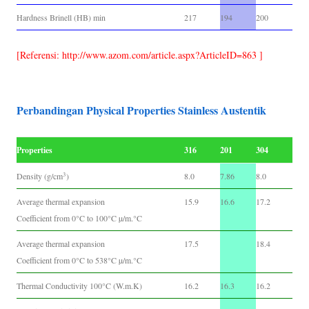
Hardness Brinell (HB) min
217
194
200
[Referensi: http://www.azom.com/article.aspx?ArticleID=863 ]
Perbandingan Physical Properties Stainless Austentik
Properties
316
201
304
3
Density (g/cm
)
8.0
7.86
8.0
Average thermal expansion
15.9
16.6
17.2
Coefficient from 0°C to 100°C µ/m.°C
Average thermal expansion
17.5
18.4
Coefficient from 0°C to 538°C µ/m.°C
Thermal Conductivity 100°C (W.m.K)
16.2
16.3
16.2