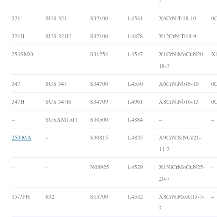
5
321
SUS 321
S32100
1.4541
X6CrNiTi18-10
0C
321H
SUS 321H
S32100
1.4878
X12CrNiTi18-9
–
254SMO
–
S31254
1.4547
X1CrNiMoCuN20-
X
18-7
347
SUS 347
S34700
1.4550
X6CrNiNb18-10
0
347H
SUS 347H
S34709
1.4961
X8CrNiNb16-13
0
–
SUSXM15J1
S30500
1.4884
–
–
253 MA
–
S30815
1.4835
X9CrNiSiNCe21-
11-2
–
–
N08925
1.4529
X1NiCrMoCuN25-
–
20-7
15-7PH
632
S15700
1.4532
X8CrNiMoAl15-7-
–
2