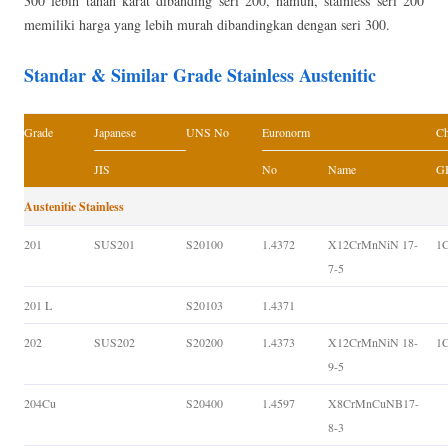
300 lebih tahan karat dibanding seri 200, namun, stainless seri 200
memiliki harga yang lebih murah dibandingkan dengan seri 300.
Standar & Similar Grade Stainless Austenitic
Grade
Japanese
UNS No
Euronorm
Ch
JIS
No
Name
GB
Austenitic Stainless
201
SUS201
S20100
1.4372
X12CrMnNiN 17-
1
7-5
201 L
S20103
1.4371
202
SUS202
S20200
1.4373
X12CrMnNiN 18-
1
9-5
204Cu
S20400
1.4597
X8CrMnCuNB17-
8-3