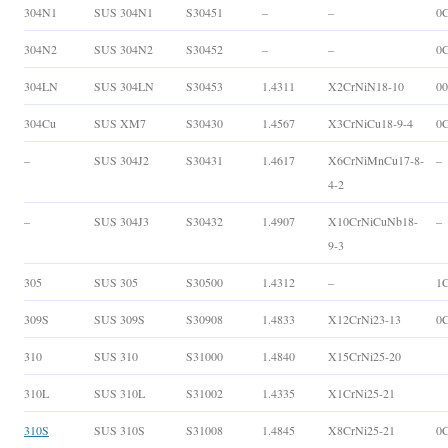
304N1
SUS 304N1
S30451
–
–
0
304N2
SUS 304N2
S30452
–
–
0
304LN
SUS 304LN
S30453
1.4311
X2CrNiN18-10
0
304Cu
SUS XM7
S30430
1.4567
X3CrNiCu18-9-4
0
–
SUS 304J2
S30431
1.4617
X6CrNiMnCu17-8-
–
4-2
–
SUS 304J3
S30432
1.4907
X10CrNiCuNb18-
–
9-3
305
SUS 305
S30500
1.4312
–
1C
309S
SUS 309S
S30908
1.4833
X12CrNi23-13
0C
310
SUS 310
S31000
1.4840
X15CrNi25-20
310L
SUS 310L
S31002
1.4335
X1CrNi25-21
310S
SUS 310S
S31008
1.4845
X8CrNi25-21
0C