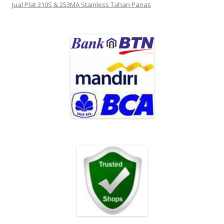
Jual Plat 310S & 253MA Stainless Tahan Panas