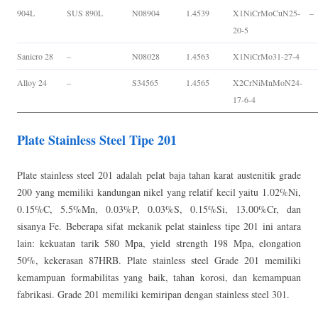
904L
SUS 890L
N08904
1.4539
X1NiCrMoCuN25-
–
20-5
Sanicro 28
–
N08028
1.4563
X1NiCrMo31-27-4
Alloy 24
–
S34565
1.4565
X2CrNiMnMoN24-
17-6-4
Plate Stainless Steel Tipe 201
Plate stainless steel 201 adalah pelat baja tahan karat austenitik grade
200 yang memiliki kandungan nikel yang relatif kecil yaitu 1.02%Ni,
0.15%C, 5.5%Mn, 0.03%P, 0.03%S, 0.15%Si, 13.00%Cr, dan
sisanya Fe. Beberapa sifat mekanik pelat stainless tipe 201 ini antara
lain: kekuatan tarik 580 Mpa, yield strength 198 Mpa, elongation
50%, kekerasan 87HRB. Plate stainless steel Grade 201 memiliki
kemampuan formabilitas yang baik, tahan korosi, dan kemampuan
fabrikasi. Grade 201 memiliki kemiripan dengan stainless steel 301.