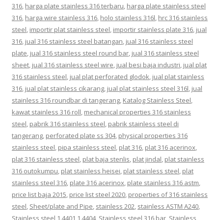
316
,
harga plate stainless 316 terbaru
,
harga plate stainless steel
316
,
harga wire stainless 316
,
holo stainless 316l
,
hrc 316 stainless
steel
,
importir plat stainless steel
,
importir stainless plate 316
,
jual
316
,
jual 316 stainless steel batangan
,
jual 316 stainless steel
plate
,
jual 316 stainless steel round bar
,
jual 316 stainless steel
sheet
,
jual 316 stainless steel wire
,
jual besi baja industri
,
jual plat
316 stainless steel
,
jual plat perforated glodok
,
jual plat stainless
316
,
jual plat stainless cikarang
,
jual plat stainless steel 316l
,
jual
stainless 316 roundbar di tangerang
,
Katalog Stainless Steel
,
kawat stainless 316 roll
,
mechanical properties 316 stainless
steel
,
pabrik 316 stainless steel
,
pabrik stainless steel di
tangerang
,
perforated plate ss 304
,
physical properties 316
stainless steel
,
pipa stainless steel
,
plat 316
,
plat 316 acerinox
,
plat 316 stainless steel
,
plat baja stenlis
,
plat jindal
,
plat stainless
316 outokumpu
,
plat stainless heisei
,
plat stainless steel
,
plat
stainless steel 316
,
plate 316 acerinox
,
plate stainless 316 astm
,
price list baja 2015
,
price list steel 2020
,
properties of 316 stainless
steel
,
Sheet/plate and Pipe
,
stainless 202
,
stainless ASTM A240
,
Stainless steel 1.4401 1.4404
,
Stainless steel 316 bar
,
Stainless