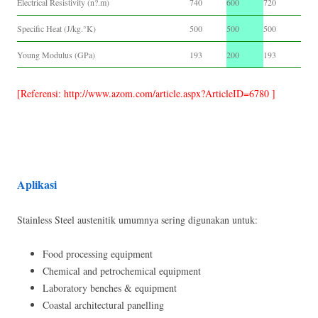
Electrical Resistivity (n?.m)
740
600
720
Specific Heat (J/kg.°K)
500
500
500
Young Modulus (GPa)
193
200
193
[Referensi: http://www.azom.com/article.aspx?ArticleID=6780 ]
Aplikasi
Stainless Steel austenitik umumnya sering digunakan untuk:
Food processing equipment
Chemical and petrochemical equipment
Laboratory benches & equipment
Coastal architectural panelling