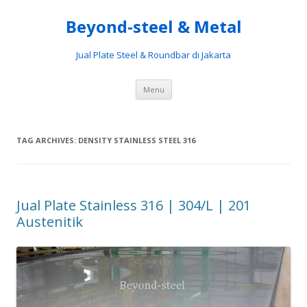
Beyond-steel & Metal
Jual Plate Steel & Roundbar di Jakarta
Skip
Menu
to
content
TAG ARCHIVES:
DENSITY STAINLESS STEEL 316
Jual Plate Stainless 316 | 304/L | 201
Austenitik