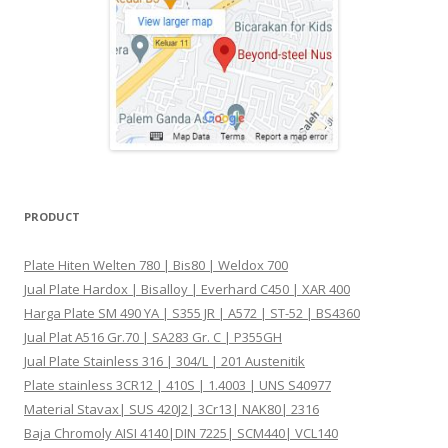
PRODUCT
Plate Hiten Welten 780 | Bis80 | Weldox 700
Jual Plate Hardox | Bisalloy | Everhard C450 | XAR 400
Harga Plate SM 490 YA | S355 JR | A572 | ST-52 | BS4360
Jual Plat A516 Gr.70 | SA283 Gr. C | P355GH
Jual Plate Stainless 316 | 304/L | 201 Austenitik
Plate stainless 3CR12 | 410S | 1.4003 | UNS S40977
Material Stavax| SUS 420J2| 3Cr13| NAK80| 2316
Baja Chromoly AISI 4140|DIN 7225| SCM440| VCL140