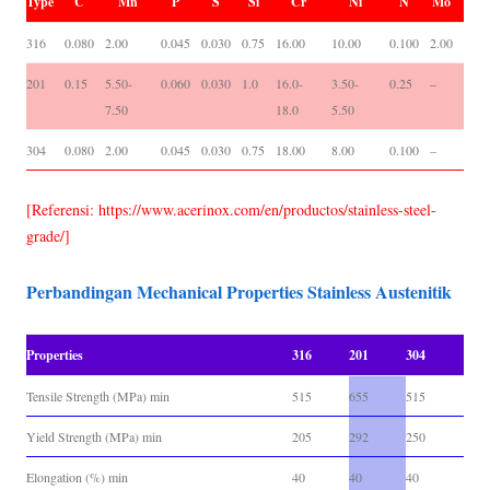
Type
C
Mn
P
S
Si
Cr
Ni
N
Mo
316
0.080
2.00
0.045
0.030
0.75
16.00
10.00
0.100
2.00
201
0.15
5.50-
0.060
0.030
1.0
16.0-
3.50-
0.25
–
7.50
18.0
5.50
304
0.080
2.00
0.045
0.030
0.75
18.00
8.00
0.100
–
[Referensi: https://www.acerinox.com/en/productos/stainless-steel-
grade/]
Perbandingan Mechanical Properties Stainless Austenitik
Properties
316
201
304
Tensile Strength (MPa) min
515
655
515
Yield Strength (MPa) min
205
292
250
Elongation (%) min
40
40
40