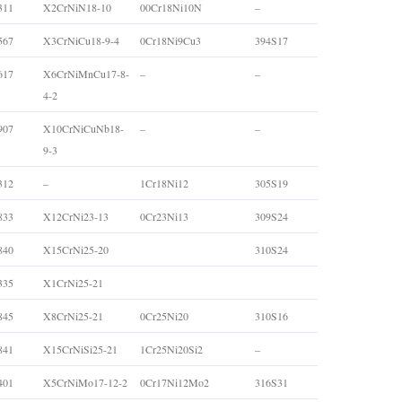
311
X2CrNiN18-10
00Cr18Ni10N
–
567
X3CrNiCu18-9-4
0Cr18Ni9Cu3
394S17
617
X6CrNiMnCu17-8-
–
–
4-2
907
X10CrNiCuNb18-
–
–
9-3
312
–
1Cr18Ni12
305S19
833
X12CrNi23-13
0Cr23Ni13
309S24
840
X15CrNi25-20
310S24
335
X1CrNi25-21
845
X8CrNi25-21
0Cr25Ni20
310S16
841
X15CrNiSi25-21
1Cr25Ni20Si2
–
401
X5CrNiMo17-12-2
0Cr17Ni12Mo2
316S31