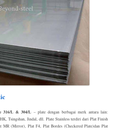
ic
ade 316/L & 304/L
– plate dengan berbagai merk antara lain:
singshan, Jindal, dll. Plate Stainless terdiri dari Plat Finish
at MR (Mirror), Plat F4, Plat Bordes (Checkered Plate)dan Plat