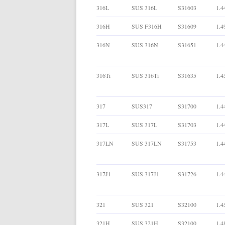
316L
SUS 316L
S31603
1.4
316H
SUS F316H
S31609
1.4
316N
SUS 316N
S31651
1.4
316Ti
SUS 316Ti
S31635
1.4
317
SUS317
S31700
1.4
317L
SUS 317L
S31703
1.4
317LN
SUS 317LN
S31753
1.4
317J1
SUS 317J1
S31726
1.4
321
SUS 321
S32100
1.4
321H
SUS 321H
S32100
1.4