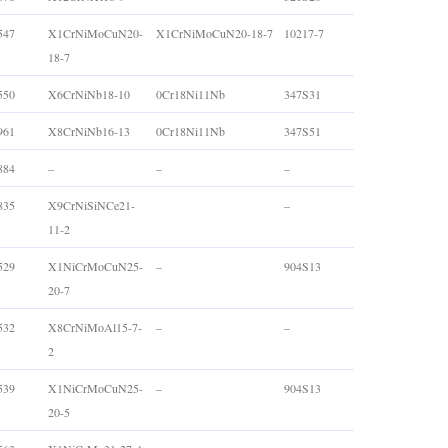
547
X1CrNiMoCuN20-
X1CrNiMoCuN20-18-7
10217-7
18-7
550
X6CrNiNb18-10
0Cr18Ni11Nb
347S31
961
X8CrNiNb16-13
0Cr18Ni11Nb
347S51
884
–
–
–
835
X9CrNiSiNCe21-
–
11-2
529
X1NiCrMoCuN25-
–
904S13
20-7
532
X8CrNiMoAl15-7-
–
–
2
539
X1NiCrMoCuN25-
–
904S13
20-5