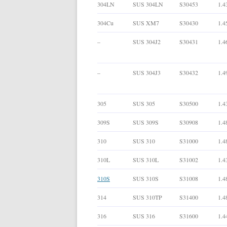
304LN
SUS 304LN
S30453
1.4
304Cu
SUS XM7
S30430
1.4
–
SUS 304J2
S30431
1.4
–
SUS 304J3
S30432
1.4
305
SUS 305
S30500
1.4
309S
SUS 309S
S30908
1.4
310
SUS 310
S31000
1.4
310L
SUS 310L
S31002
1.4
310S
SUS 310S
S31008
1.4
314
SUS 310TP
S31400
1.4
316
SUS 316
S31600
1.4