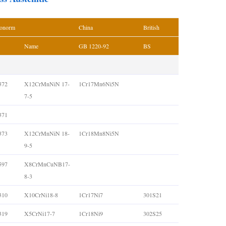
onorm
China
British
Name
GB 1220-92
BS
372
X12CrMnNiN 17-
1Cr17Mn6Ni5N
7-5
371
373
X12CrMnNiN 18-
1Cr18Mn8Ni5N
9-5
597
X8CrMnCuNB17-
8-3
310
X10CrNi18-8
1Cr17Ni7
301S21
319
X5CrNi17-7
1Cr18Ni9
302S25