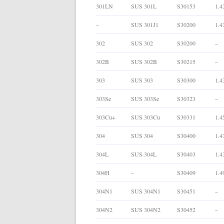
301LN
SUS 301L
S30153
1.4
–
SUS 301J1
S30200
1.4
302
SUS 302
S30200
–
302B
SUS 302B
S30215
–
303
SUS 303
S30300
1.4
303Se
SUS 303Se
S30323
–
303Cu+
SUS 303Cu
S30331
1.4
304
SUS 304
S30400
1.4
304L
SUS 304L
S30403
1.4
304H
–
S30409
1.4
304N1
SUS 304N1
S30451
–
304N2
SUS 304N2
S30452
–