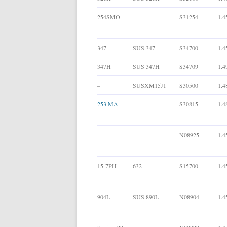
254SMO
–
S31254
1.4
347
SUS 347
S34700
1.4
347H
SUS 347H
S34709
1.4
–
SUSXM15J1
S30500
1.4
253 MA
–
S30815
1.4
–
–
N08925
1.4
15-7PH
632
S15700
1.4
904L
SUS 890L
N08904
1.4