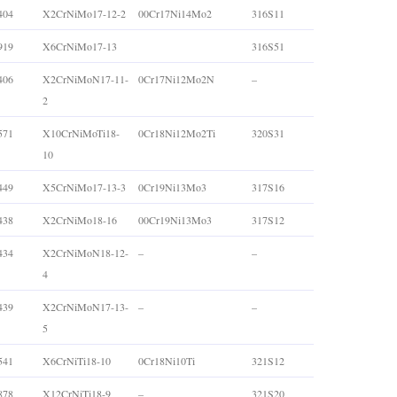
404
X2CrNiMo17-12-2
00Cr17Ni14Mo2
316S11
919
X6CrNiMo17-13
316S51
406
X2CrNiMoN17-11-
0Cr17Ni12Mo2N
–
2
571
X10CrNiMoTi18-
0Cr18Ni12Mo2Ti
320S31
10
449
X5CrNiMo17-13-3
0Cr19Ni13Mo3
317S16
438
X2CrNiMo18-16
00Cr19Ni13Mo3
317S12
434
X2CrNiMoN18-12-
–
–
4
439
X2CrNiMoN17-13-
–
–
5
541
X6CrNiTi18-10
0Cr18Ni10Ti
321S12
878
X12CrNiTi18-9
–
321S20