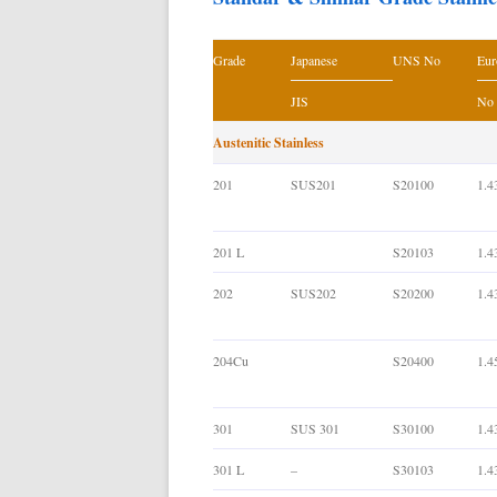
Grade
Japanese
UNS No
Eur
JIS
No
Austenitic Stainless
201
SUS201
S20100
1.4
201 L
S20103
1.4
202
SUS202
S20200
1.4
204Cu
S20400
1.4
301
SUS 301
S30100
1.4
301 L
–
S30103
1.4