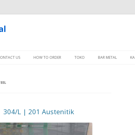
al
Skip
to
ONTACT US
HOW TO ORDER
TOKO
BAR METAL
KA
content
TEEL
 | 304/L | 201 Austenitik