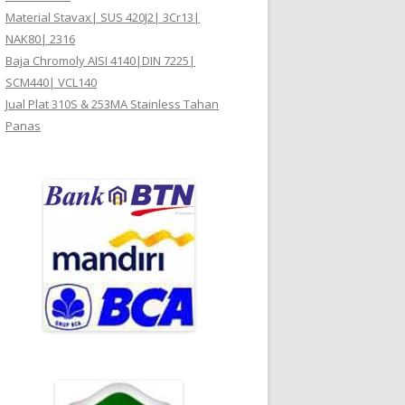
Material Stavax| SUS 420J2| 3Cr13|
NAK80| 2316
Baja Chromoly AISI 4140|DIN 7225|
SCM440| VCL140
Jual Plat 310S & 253MA Stainless Tahan
Panas