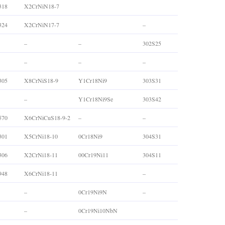
318
X2CrNiN18-7
324
X2CrNiN17-7
–
–
–
302S25
–
–
–
305
X8CrNiS18-9
Y1Cr18Ni9
303S31
–
Y1Cr18Ni9Se
303S42
570
X6CrNiCuS18-9-2
–
–
301
X5CrNi18-10
0Cr18Ni9
304S31
306
X2CrNi18-11
00Cr19Ni11
304S11
948
X6CrNi18-11
–
–
0Cr19Ni9N
–
–
0Cr19Ni10NbN