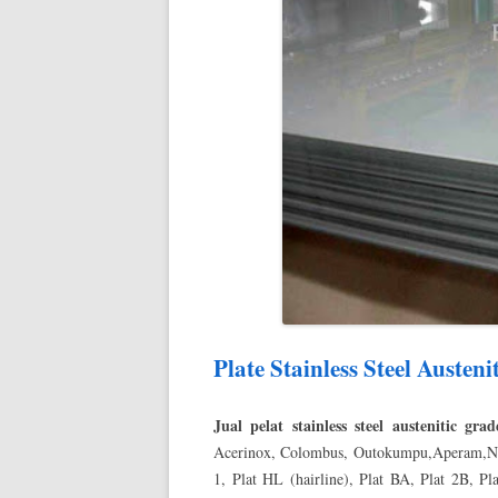
Plate Stainless Steel Austenit
Jual pelat stainless steel austenitic gr
Acerinox, Colombus, Outokumpu,Aperam,NHK, T
1, Plat HL (hairline), Plat BA, Plat 2B, Pl