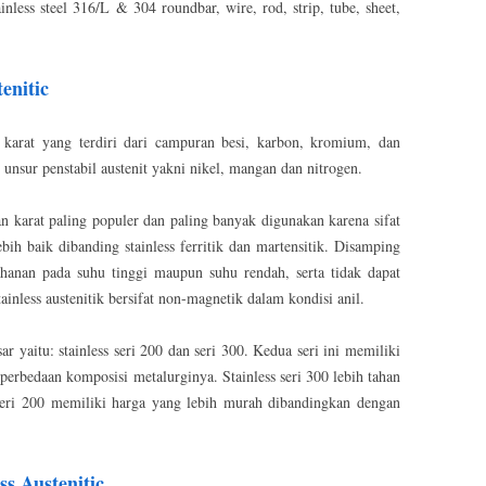
inless steel 316/L & 304 roundbar, wire, rod, strip, tube, sheet,
enitic
an karat yang terdiri dari campuran besi, karbon, kromium, dan
nsur penstabil austenit yakni nikel, mangan dan nitrogen.
han karat paling populer dan paling banyak digunakan karena sifat
h baik dibanding stainless ferritik dan martensitik. Disamping
tahanan pada suhu tinggi maupun suhu rendah, serta tidak dapat
inless austenitik bersifat non-magnetik dalam kondisi anil.
ar yaitu: stainless seri 200 dan seri 300. Kedua seri ini memiliki
 perbedaan komposisi metalurginya. Stainless seri 300 lebih tahan
 seri 200 memiliki harga yang lebih murah dibandingkan dengan
s Austenitic