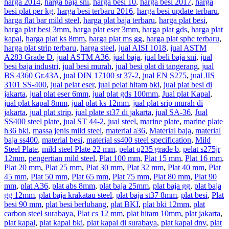
harga 2014
,
harga baja sni
,
harga besi 10
,
harga besi 2017
,
harga
besi plat per kg
,
harga besi terbaru 2016
,
harga besi update terbaru
,
harga flat bar mild steel
,
harga plat baja terbaru
,
harga plat besi
,
harga plat besi 3mm
,
harga plat eser 3mm
,
harga plat gds
,
harga plat
kapal
,
harga plat ks 8mm
,
harga plat ms gg
,
harga plat sphc terbaru
,
harga plat strip terbaru
,
harga steel
,
jual AISI 1018
,
jual ASTM
A283 Grade D
,
jual ASTM A36
,
jual baja
,
jual beli baja sni
,
jual
besi baja industri
,
jual besi murah
,
jual besi plat di tangerang
,
jual
BS 4360 Gr.43A
,
jual DIN 17100 st 37-2
,
jual EN S275
,
jual JIS
3101 SS-400
,
jual pelat eser
,
jual pelat hitam bki
,
jual plat besi di
jakarta
,
jual plat eser 6mm
,
jual plat gds 100mm
,
Jual plat Kapal
,
jual plat kapal 8mm
,
jual plat ks 12mm
,
jual plat srip murah di
jakarta
,
jual plat strip
,
jual plate st37 di jakarta
,
jual SA-36
,
Jual
SS400 steel plate
,
jual ST 44-2
,
jual steel
,
marine plate
,
marine plate
h36 bki
,
massa jenis mild steel
,
material a36
,
Material baja
,
material
baja ss400
,
material besi
,
material ss400 steel specification
,
Mild
Steel Plate
,
mild steel Plate 22 mm
,
pelat q235 grade b
,
pelat s275jr
12mm
,
pengertian mild steel
,
Plat 100 mm
,
Plat 15 mm
,
Plat 16 mm
,
Plat 20 mm
,
Plat 25 mm
,
Plat 30 mm
,
Plat 32 mm
,
Plat 40 mm
,
Plat
45 mm
,
Plat 50 mm
,
Plat 65 mm
,
Plat 75 mm
,
Plat 80 mm
,
Plat 90
mm
,
plat A36
,
plat abs 8mm
,
plat baja 25mm
,
plat baja gg
,
plat baja
gg 12mm
,
plat baja krakatau steel
,
plat baja st37 8mm
,
plat besi
,
Plat
besi 90 mm
,
plat besi berlubang
,
plat BKI
,
plat bki 12mm
,
plat
carbon steel surabaya
,
Plat cs 12 mm
,
plat hitam 10mm
,
plat jakarta
,
plat kapal
,
plat kapal bki
,
plat kapal di surabaya
,
plat kapal dnv
,
plat