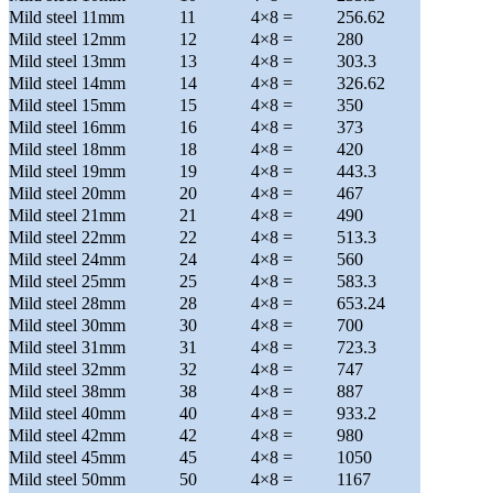
Mild steel 11mm
11
4×8 =
256.62
Mild steel 12mm
12
4×8 =
280
Mild steel 13mm
13
4×8 =
303.3
Mild steel 14mm
14
4×8 =
326.62
Mild steel 15mm
15
4×8 =
350
Mild steel 16mm
16
4×8 =
373
Mild steel 18mm
18
4×8 =
420
Mild steel 19mm
19
4×8 =
443.3
Mild steel 20mm
20
4×8 =
467
Mild steel 21mm
21
4×8 =
490
Mild steel 22mm
22
4×8 =
513.3
Mild steel 24mm
24
4×8 =
560
Mild steel 25mm
25
4×8 =
583.3
Mild steel 28mm
28
4×8 =
653.24
Mild steel 30mm
30
4×8 =
700
Mild steel 31mm
31
4×8 =
723.3
Mild steel 32mm
32
4×8 =
747
Mild steel 38mm
38
4×8 =
887
Mild steel 40mm
40
4×8 =
933.2
Mild steel 42mm
42
4×8 =
980
Mild steel 45mm
45
4×8 =
1050
Mild steel 50mm
50
4×8 =
1167