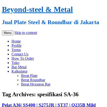
Beyond-steel & Metal
Jual Plate Steel & Roundbar di Jakarta
Skip to content
Menu
Home
Profile
Terms
Contact Us
How To Order
Toko
Bar Metal
Kalkulator
Berat Plate
Berat Roundbar
Berat Hexagon Bar
Tag Archives:
spesifikasi SA-36
Pelat A36| SS400 | S275JR | ST37 | Q235B Mild