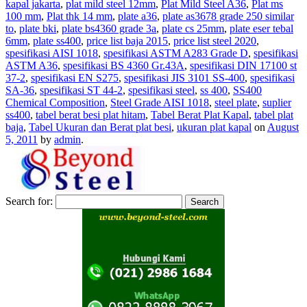
kapal jakarta
,
plat mild steel 12mm
,
Plat Mild Steel A36
,
Plat ms
100 mm
,
Plat thk 14 mm
,
plate a36
,
plate as3678 grade 250 similar
to
,
plate bki
,
plate bs4360 grade 3a
,
plate cs 25mm
,
plate eser tebal
6mm
,
plate ss400
,
price list baja 2015
,
price list steel 2020
,
spesifikasi AISI 1018
,
spesifikasi ASTM A283 Grade D
,
spesifikasi
ASTM A36
,
spesifikasi BS 4360 Gr.43A
,
spesifikasi DIN 17100 st
37-2
,
spesifikasi EN S275
,
spesifikasi JIS 3101 SS-400
,
spesifikasi
SA-36
,
spesifikasi ST 44-2
,
spesifikasi steel
,
ss 400
,
SS400
Chemical Composition
,
Steel Grade AISI 1018
,
steel plate
,
suplier
ss400
,
tabel berat besi plat hitam
,
Tabel Berat Plat Kapal
,
tabel plat
baja
,
Tabel Ukuran dan Berat plat besi
,
ukuran plat kapal
on
August
5, 2011
by
admin
.
Search for: