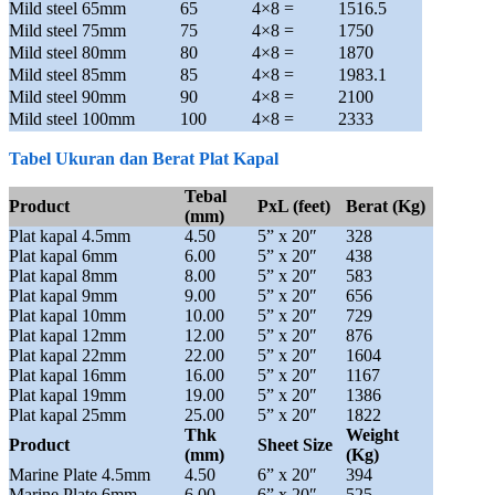
Mild steel 65mm
65
4×8 =
1516.5
Mild steel 75mm
75
4×8 =
1750
Mild steel 80mm
80
4×8 =
1870
Mild steel 85mm
85
4×8 =
1983.1
Mild steel 90mm
90
4×8 =
2100
Mild steel 100mm
100
4×8 =
2333
Tabel Ukuran dan Berat Plat Kapal
Tebal
Product
PxL (feet)
Berat (Kg)
(mm)
Plat kapal 4.5mm
4.50
5” x 20″
328
Plat kapal 6mm
6.00
5” x 20″
438
Plat kapal 8mm
8.00
5” x 20″
583
Plat kapal 9mm
9.00
5” x 20″
656
Plat kapal 10mm
10.00
5” x 20″
729
Plat kapal 12mm
12.00
5” x 20″
876
Plat kapal 22mm
22.00
5” x 20″
1604
Plat kapal 16mm
16.00
5” x 20″
1167
Plat kapal 19mm
19.00
5” x 20″
1386
Plat kapal 25mm
25.00
5” x 20″
1822
Thk
Weight
Product
Sheet Size
(mm)
(Kg)
Marine Plate 4.5mm
4.50
6” x 20″
394
Marine Plate 6mm
6.00
6” x 20″
525