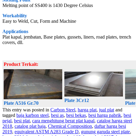
Melting point of SS400 is 1430 Degree Celsius
Workability
Easy to Weld, Cut, Form and Machine
Applications
Plat kapal, jembatan, Base plates, gussets, liners, road plates, trench
covers, dll.
Product Terkait:
Plate 3Cr12
Plate A516 Gr.70
Plat
This entry was posted in
Carbon Steel
,
harga plat
,
jual plat
and
tagged
baja karbon steel
,
besi as
,
besi bekas
,
besi harga pabrik
,
besi
pejal
,
besi plat
,
cara menghitung berat plat kapal
,
catalog harga steel
2018
,
catalog plat baja
,
Chemical Composition
,
daftar harga besi
2019
,
equivalent ASTM A283 Grade D
,
gunung garuda steel plate
,