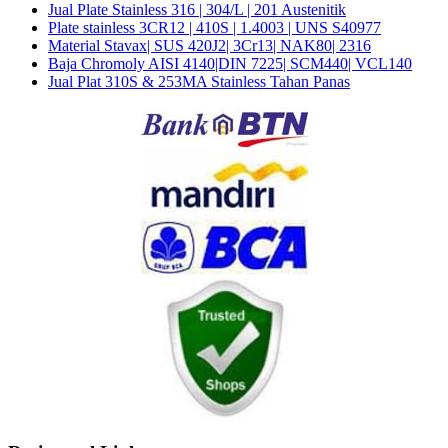
Jual Plate Stainless 316 | 304/L | 201 Austenitik
Plate stainless 3CR12 | 410S | 1.4003 | UNS S40977
Material Stavax| SUS 420J2| 3Cr13| NAK80| 2316
Baja Chromoly AISI 4140|DIN 7225| SCM440| VCL140
Jual Plat 310S & 253MA Stainless Tahan Panas