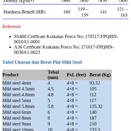
Density (kg/m3)
7860
7800
7850
7800
119 –
121 –
Hardness,Brinell (HB)
160
141
159
163
Referensi:
SS400 Certficate Krakatau Posco No: 170517-FPQ8IN-
0010A1-0001
A36 Certficate Krakatau Posco No: 171017-FPQ8IN-
0030A1-0023
Tabel Ukuran dan Berat Plat Mild Steel
Tebal
Product
PxL (feet)
Berat (Kg)
(mm)
Mild steel 4mm
4
4×8 =
93.32
Mild steel 4.5mm
4.5
4×8 =
105
Mild steel 4.8mm
4.8
4×8 =
112
Mild steel 5mm
5
4×8 =
117
Mild steel 5.8mm
5.8
4×8 =
135.32
Mild steel 6mm
6
4×8 =
140
Mild steel 8mm
8
4×8 =
187
Mild steel 9mm
9
4×8 =
210
Mild steel 10mm
10
4×8 =
233.3