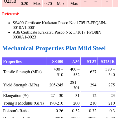
Q235B
–
–
–
0.20
Max
0.70
Max
Max
Referensi:
SS400 Certficate Krakatau Posco No: 170517-FPQ8IN-
0010A1-0001
A36 Certficate Krakatau Posco No: 171017-FPQ8IN-
0030A1-0023
Mechanical Properties Plat Mild Steel
Properties
SS400
A36
ST37
S275JR
400 –
400 –
380 –
Tensile Strength (MPa)
627
510
552
540
281 –
Yield Strength (MPa)
205-245
294
275
301
Elongation (%)
27 – 30
31
12
23
Young’s Modulus (GPa)
190-210
200
210
210
Poisson’s Ratio
0.26
0.32
0.32
0.3