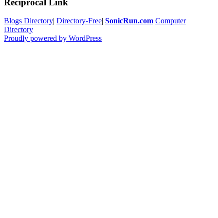
Reciprocal Link
Blogs Directory
|
Directory-Free
|
SonicRun.com
Computer
Directory
Proudly powered by WordPress