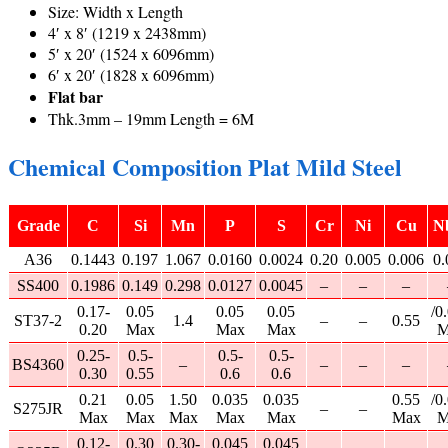
Size: Width x Length
4′ x 8′ (1219 x 2438mm)
5′ x 20′ (1524 x 6096mm)
6′ x 20′ (1828 x 6096mm)
Flat bar
Thk.3mm – 19mm Length = 6M
Chemical Composition Plat Mild Steel
Grade
C
Si
Mn
P
S
Cr
Ni
Cu
N
A36
0.1443
0.197
1.067
0.0160
0.0024
0.20
0.005
0.006
0.
SS400
0.1986
0.149
0.298
0.0127
0.0045
–
–
–
0.17-
0.05
0.05
0.05
/0
ST37-2
1.4
–
–
0.55
0.20
Max
Max
Max
M
0.25-
0.5-
0.5-
0.5-
BS4360
–
–
–
–
0.30
0.55
0.6
0.6
0.21
0.05
1.50
0.035
0.035
0.55
/0
S275JR
–
–
Max
Max
Max
Max
Max
Max
M
0.12-
0.30
0.30-
0.045
0.045