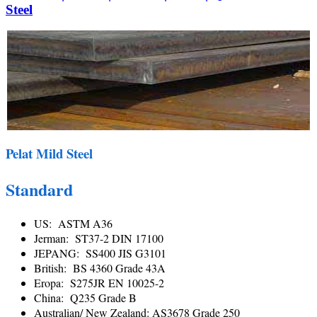
Steel
Pelat Mild Steel
Standard
US: ASTM A36
Jerman: ST37-2 DIN 17100
JEPANG: SS400 JIS G3101
British: BS 4360 Grade 43A
Eropa: S275JR EN 10025-2
China: Q235 Grade B
Australian/ New Zealand: AS3678 Grade 250