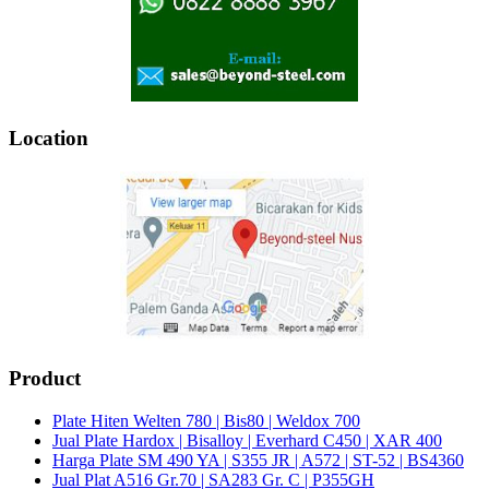
Location
Product
Plate Hiten Welten 780 | Bis80 | Weldox 700
Jual Plate Hardox | Bisalloy | Everhard C450 | XAR 400
Harga Plate SM 490 YA | S355 JR | A572 | ST-52 | BS4360
Jual Plat A516 Gr.70 | SA283 Gr. C | P355GH