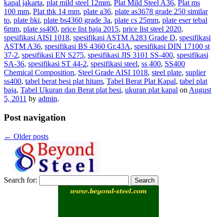
kapal jakarta
,
plat mild steel 12mm
,
Plat Mild Steel A36
,
Plat ms
100 mm
,
Plat thk 14 mm
,
plate a36
,
plate as3678 grade 250 similar
to
,
plate bki
,
plate bs4360 grade 3a
,
plate cs 25mm
,
plate eser tebal
6mm
,
plate ss400
,
price list baja 2015
,
price list steel 2020
,
spesifikasi AISI 1018
,
spesifikasi ASTM A283 Grade D
,
spesifikasi
ASTM A36
,
spesifikasi BS 4360 Gr.43A
,
spesifikasi DIN 17100 st
37-2
,
spesifikasi EN S275
,
spesifikasi JIS 3101 SS-400
,
spesifikasi
SA-36
,
spesifikasi ST 44-2
,
spesifikasi steel
,
ss 400
,
SS400
Chemical Composition
,
Steel Grade AISI 1018
,
steel plate
,
suplier
ss400
,
tabel berat besi plat hitam
,
Tabel Berat Plat Kapal
,
tabel plat
baja
,
Tabel Ukuran dan Berat plat besi
,
ukuran plat kapal
on
August
5, 2011
by
admin
.
Post navigation
←
Older posts
Search for: