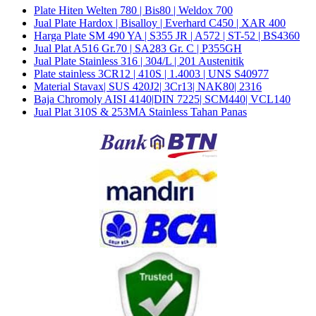
Plate Hiten Welten 780 | Bis80 | Weldox 700
Jual Plate Hardox | Bisalloy | Everhard C450 | XAR 400
Harga Plate SM 490 YA | S355 JR | A572 | ST-52 | BS4360
Jual Plat A516 Gr.70 | SA283 Gr. C | P355GH
Jual Plate Stainless 316 | 304/L | 201 Austenitik
Plate stainless 3CR12 | 410S | 1.4003 | UNS S40977
Material Stavax| SUS 420J2| 3Cr13| NAK80| 2316
Baja Chromoly AISI 4140|DIN 7225| SCM440| VCL140
Jual Plat 310S & 253MA Stainless Tahan Panas