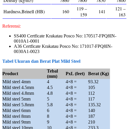
Density (kg/m3)
7860
7800
7850
7800
119 –
121 –
Hardness,Brinell (HB)
160
141
159
163
Referensi:
SS400 Certficate Krakatau Posco No: 170517-FPQ8IN-
0010A1-0001
A36 Certficate Krakatau Posco No: 171017-FPQ8IN-
0030A1-0023
Tabel Ukuran dan Berat Plat Mild Steel
Tebal
Product
PxL (feet)
Berat (Kg)
(mm)
Mild steel 4mm
4
4×8 =
93.32
Mild steel 4.5mm
4.5
4×8 =
105
Mild steel 4.8mm
4.8
4×8 =
112
Mild steel 5mm
5
4×8 =
117
Mild steel 5.8mm
5.8
4×8 =
135.32
Mild steel 6mm
6
4×8 =
140
Mild steel 8mm
8
4×8 =
187
Mild steel 9mm
9
4×8 =
210
Mild steel 10mm
10
4×8 =
233.3