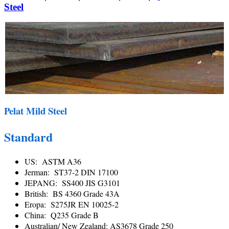
Steel
Pelat Mild Steel
Standard
US: ASTM A36
Jerman: ST37-2 DIN 17100
JEPANG: SS400 JIS G3101
British: BS 4360 Grade 43A
Eropa: S275JR EN 10025-2
China: Q235 Grade B
Australian/ New Zealand: AS3678 Grade 250