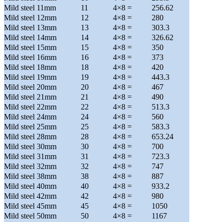
Mild steel 11mm
11
4×8 =
256.62
Mild steel 12mm
12
4×8 =
280
Mild steel 13mm
13
4×8 =
303.3
Mild steel 14mm
14
4×8 =
326.62
Mild steel 15mm
15
4×8 =
350
Mild steel 16mm
16
4×8 =
373
Mild steel 18mm
18
4×8 =
420
Mild steel 19mm
19
4×8 =
443.3
Mild steel 20mm
20
4×8 =
467
Mild steel 21mm
21
4×8 =
490
Mild steel 22mm
22
4×8 =
513.3
Mild steel 24mm
24
4×8 =
560
Mild steel 25mm
25
4×8 =
583.3
Mild steel 28mm
28
4×8 =
653.24
Mild steel 30mm
30
4×8 =
700
Mild steel 31mm
31
4×8 =
723.3
Mild steel 32mm
32
4×8 =
747
Mild steel 38mm
38
4×8 =
887
Mild steel 40mm
40
4×8 =
933.2
Mild steel 42mm
42
4×8 =
980
Mild steel 45mm
45
4×8 =
1050
Mild steel 50mm
50
4×8 =
1167