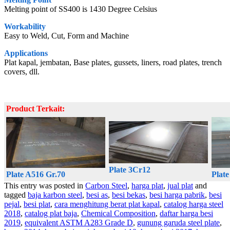
Melting point of SS400 is 1430 Degree Celsius
Workability
Easy to Weld, Cut, Form and Machine
Applications
Plat kapal, jembatan, Base plates, gussets, liners, road plates, trench
covers, dll.
Product Terkait:
Plate 3Cr12
Plate A516 Gr.70
Plat
This entry was posted in
Carbon Steel
,
harga plat
,
jual plat
and
tagged
baja karbon steel
,
besi as
,
besi bekas
,
besi harga pabrik
,
besi
pejal
,
besi plat
,
cara menghitung berat plat kapal
,
catalog harga steel
2018
,
catalog plat baja
,
Chemical Composition
,
daftar harga besi
2019
,
equivalent ASTM A283 Grade D
,
gunung garuda steel plate
,