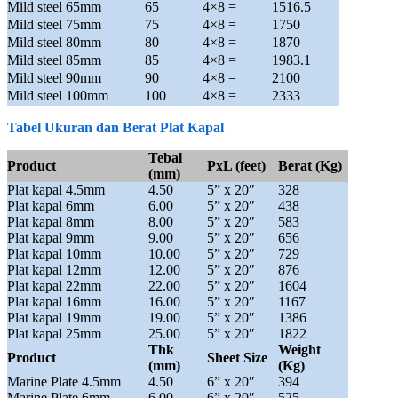
Mild steel 65mm
65
4×8 =
1516.5
Mild steel 75mm
75
4×8 =
1750
Mild steel 80mm
80
4×8 =
1870
Mild steel 85mm
85
4×8 =
1983.1
Mild steel 90mm
90
4×8 =
2100
Mild steel 100mm
100
4×8 =
2333
Tabel Ukuran dan Berat Plat Kapal
Tebal
Product
PxL (feet)
Berat (Kg)
(mm)
Plat kapal 4.5mm
4.50
5” x 20″
328
Plat kapal 6mm
6.00
5” x 20″
438
Plat kapal 8mm
8.00
5” x 20″
583
Plat kapal 9mm
9.00
5” x 20″
656
Plat kapal 10mm
10.00
5” x 20″
729
Plat kapal 12mm
12.00
5” x 20″
876
Plat kapal 22mm
22.00
5” x 20″
1604
Plat kapal 16mm
16.00
5” x 20″
1167
Plat kapal 19mm
19.00
5” x 20″
1386
Plat kapal 25mm
25.00
5” x 20″
1822
Thk
Weight
Product
Sheet Size
(mm)
(Kg)
Marine Plate 4.5mm
4.50
6” x 20″
394
Marine Plate 6mm
6.00
6” x 20″
525