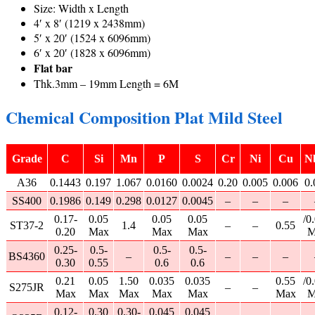
Size: Width x Length
4′ x 8′ (1219 x 2438mm)
5′ x 20′ (1524 x 6096mm)
6′ x 20′ (1828 x 6096mm)
Flat bar
Thk.3mm – 19mm Length = 6M
Chemical Composition Plat Mild Steel
Grade
C
Si
Mn
P
S
Cr
Ni
Cu
N
A36
0.1443
0.197
1.067
0.0160
0.0024
0.20
0.005
0.006
0.
SS400
0.1986
0.149
0.298
0.0127
0.0045
–
–
–
0.17-
0.05
0.05
0.05
/0
ST37-2
1.4
–
–
0.55
0.20
Max
Max
Max
M
0.25-
0.5-
0.5-
0.5-
BS4360
–
–
–
–
0.30
0.55
0.6
0.6
0.21
0.05
1.50
0.035
0.035
0.55
/0
S275JR
–
–
Max
Max
Max
Max
Max
Max
M
0.12-
0.30
0.30-
0.045
0.045