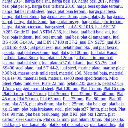
harga 2014
,
harga baja sni
,
harga besi 10
,
harga besi 2017
,
harga
besi plat per kg
,
harga besi terbaru 2016
,
harga besi update terbaru
,
harga flat bar mild steel
,
harga plat baja terbaru
,
harga plat besi
,
harga plat besi 3mm
,
harga plat eser 3mm
,
harga plat gds
,
harga plat
kapal
,
harga plat ks 8mm
,
harga plat ms gg
,
harga plat sphc terbaru
,
harga plat strip terbaru
,
harga steel
,
jual AISI 1018
,
jual ASTM
A283 Grade D
,
jual ASTM A36
,
jual baja
,
jual beli baja sni
,
jual
besi baja industri
,
jual besi murah
,
jual besi plat di tangerang
,
jual
BS 4360 Gr.43A
,
jual DIN 17100 st 37-2
,
jual EN S275
,
jual JIS
3101 SS-400
,
jual pelat eser
,
jual pelat hitam bki
,
jual plat besi di
jakarta
,
jual plat eser 6mm
,
jual plat gds 100mm
,
Jual plat Kapal
,
jual plat kapal 8mm
,
jual plat ks 12mm
,
jual plat srip murah di
jakarta
,
jual plat strip
,
jual plate st37 di jakarta
,
jual SA-36
,
Jual
SS400 steel plate
,
jual ST 44-2
,
jual steel
,
marine plate
,
marine plate
h36 bki
,
massa jenis mild steel
,
material a36
,
Material baja
,
material
baja ss400
,
material besi
,
material ss400 steel specification
,
Mild
Steel Plate
,
mild steel Plate 22 mm
,
pelat q235 grade b
,
pelat s275jr
12mm
,
pengertian mild steel
,
Plat 100 mm
,
Plat 15 mm
,
Plat 16 mm
,
Plat 20 mm
,
Plat 25 mm
,
Plat 30 mm
,
Plat 32 mm
,
Plat 40 mm
,
Plat
45 mm
,
Plat 50 mm
,
Plat 65 mm
,
Plat 75 mm
,
Plat 80 mm
,
Plat 90
mm
,
plat A36
,
plat abs 8mm
,
plat baja 25mm
,
plat baja gg
,
plat baja
gg 12mm
,
plat baja krakatau steel
,
plat baja st37 8mm
,
plat besi
,
Plat
besi 90 mm
,
plat besi berlubang
,
plat BKI
,
plat bki 12mm
,
plat
carbon steel surabaya
,
Plat cs 12 mm
,
plat hitam 10mm
,
plat jakarta
,
plat kapal
,
plat kapal bki
,
plat kapal di surabaya
,
plat kapal dnv
,
plat