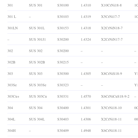
301
SUS 301
S30100
1.4310
X10CrNi18-8
1C
301 L
–
S30103
1.4319
X5CrNi17-7
1C
301LN
SUS 301L
S30153
1.4318
X2CrNiN18-7
–
SUS 301J1
S30200
1.4324
X2CrNiN17-7
302
SUS 302
S30200
–
–
–
302B
SUS 302B
S30215
–
–
–
303
SUS 303
S30300
1.4305
X8CrNiS18-9
Y
303Se
SUS 303Se
S30323
–
–
Y
303Cu+
SUS 303Cu
S30331
1.4570
X6CrNiCuS18-9-2
–
304
SUS 304
S30400
1.4301
X5CrNi18-10
0C
304L
SUS 304L
S30403
1.4306
X2CrNi18-11
00
304H
–
S30409
1.4948
X6CrNi18-11