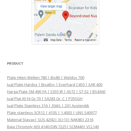
PRODUCT
Plate Hiten Welten 780 | Bis80 | Weldox 700
Jual Plate Hardox | Bisalloy | Everhard C450 | XAR 400
Harga Plate SM 490 YA | S355 JR | A572 | ST-52 | BS4360
Jual Plat A516 Gr.70 | SA283 Gr. C | P355GH
Jual Plate Stainless 316 | 304/L | 201 Austenitik
Plate stainless 3CR12 | 410S | 1.4003 | UNS S40977
Material Stavax| SUS 420J2| 3Cr13| NAK80| 2316
Baja Chromoly AISI 4140|DIN 7225| SCM440| VCL140