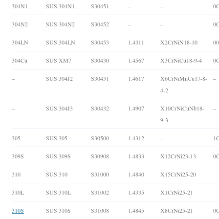
304N1
SUS 304N1
S30451
–
–
0
304N2
SUS 304N2
S30452
–
–
0
304LN
SUS 304LN
S30453
1.4311
X2CrNiN18-10
0
304Cu
SUS XM7
S30430
1.4567
X3CrNiCu18-9-4
0
–
SUS 304J2
S30431
1.4617
X6CrNiMnCu17-8-
–
4-2
–
SUS 304J3
S30432
1.4907
X10CrNiCuNb18-
–
9-3
305
SUS 305
S30500
1.4312
–
1C
309S
SUS 309S
S30908
1.4833
X12CrNi23-13
0C
310
SUS 310
S31000
1.4840
X15CrNi25-20
310L
SUS 310L
S31002
1.4335
X1CrNi25-21
310S
SUS 310S
S31008
1.4845
X8CrNi25-21
0C