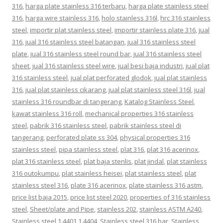
316
,
harga plate stainless 316 terbaru
,
harga plate stainless steel
316
,
harga wire stainless 316
,
holo stainless 316l
,
hrc 316 stainless
steel
,
importir plat stainless steel
,
importir stainless plate 316
,
jual
316
,
jual 316 stainless steel batangan
,
jual 316 stainless steel
plate
,
jual 316 stainless steel round bar
,
jual 316 stainless steel
sheet
,
jual 316 stainless steel wire
,
jual besi baja industri
,
jual plat
316 stainless steel
,
jual plat perforated glodok
,
jual plat stainless
316
,
jual plat stainless cikarang
,
jual plat stainless steel 316l
,
jual
stainless 316 roundbar di tangerang
,
Katalog Stainless Steel
,
kawat stainless 316 roll
,
mechanical properties 316 stainless
steel
,
pabrik 316 stainless steel
,
pabrik stainless steel di
tangerang
,
perforated plate ss 304
,
physical properties 316
stainless steel
,
pipa stainless steel
,
plat 316
,
plat 316 acerinox
,
plat 316 stainless steel
,
plat baja stenlis
,
plat jindal
,
plat stainless
316 outokumpu
,
plat stainless heisei
,
plat stainless steel
,
plat
stainless steel 316
,
plate 316 acerinox
,
plate stainless 316 astm
,
price list baja 2015
,
price list steel 2020
,
properties of 316 stainless
steel
,
Sheet/plate and Pipe
,
stainless 202
,
stainless ASTM A240
,
Stainless steel 1.4401 1.4404
,
Stainless steel 316 bar
,
Stainless