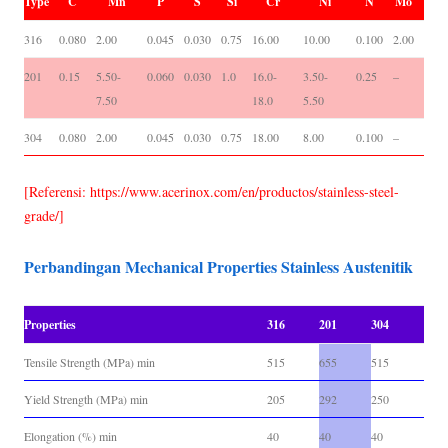
Type
C
Mn
P
S
Si
Cr
Ni
N
Mo
316
0.080
2.00
0.045
0.030
0.75
16.00
10.00
0.100
2.00
201
0.15
5.50-
0.060
0.030
1.0
16.0-
3.50-
0.25
–
7.50
18.0
5.50
304
0.080
2.00
0.045
0.030
0.75
18.00
8.00
0.100
–
[Referensi: https://www.acerinox.com/en/productos/stainless-steel-
grade/]
Perbandingan Mechanical Properties Stainless Austenitik
Properties
316
201
304
Tensile Strength (MPa) min
515
655
515
Yield Strength (MPa) min
205
292
250
Elongation (%) min
40
40
40