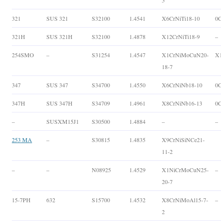
5
321
SUS 321
S32100
1.4541
X6CrNiTi18-10
0C
321H
SUS 321H
S32100
1.4878
X12CrNiTi18-9
–
254SMO
–
S31254
1.4547
X1CrNiMoCuN20-
X
18-7
347
SUS 347
S34700
1.4550
X6CrNiNb18-10
0
347H
SUS 347H
S34709
1.4961
X8CrNiNb16-13
0
–
SUSXM15J1
S30500
1.4884
–
–
253 MA
–
S30815
1.4835
X9CrNiSiNCe21-
11-2
–
–
N08925
1.4529
X1NiCrMoCuN25-
–
20-7
15-7PH
632
S15700
1.4532
X8CrNiMoAl15-7-
–
2