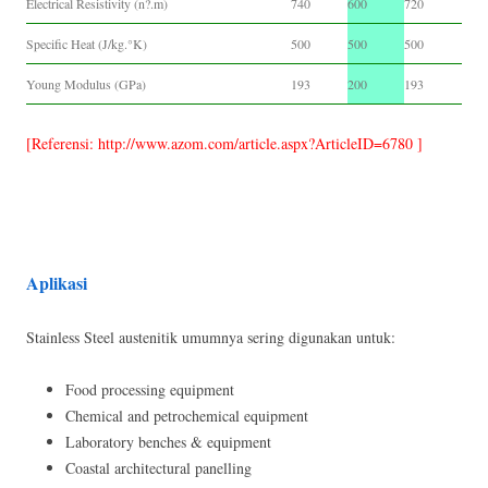
Electrical Resistivity (n?.m)
740
600
720
Specific Heat (J/kg.°K)
500
500
500
Young Modulus (GPa)
193
200
193
[Referensi: http://www.azom.com/article.aspx?ArticleID=6780 ]
Aplikasi
Stainless Steel austenitik umumnya sering digunakan untuk:
Food processing equipment
Chemical and petrochemical equipment
Laboratory benches & equipment
Coastal architectural panelling