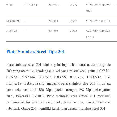
904L
SUS 890L
N08904
1.4539
X1NiCrMoCuN25-
–
20-5
Sanicro 28
–
N08028
1.4563
X1NiCrMo31-27-4
Alloy 24
–
S34565
1.4565
X2CrNiMnMoN24-
17-6-4
Plate Stainless Steel Tipe 201
Plate stainless steel 201 adalah pelat baja tahan karat austenitik grade
200 yang memiliki kandungan nikel yang relatif kecil yaitu 1.02%Ni,
0.15%C, 5.5%Mn, 0.03%P, 0.03%S, 0.15%Si, 13.00%Cr, dan
sisanya Fe. Beberapa sifat mekanik pelat stainless tipe 201 ini antara
lain: kekuatan tarik 580 Mpa, yield strength 198 Mpa, elongation
50%, kekerasan 87HRB. Plate stainless steel Grade 201 memiliki
kemampuan formabilitas yang baik, tahan korosi, dan kemampuan
fabrikasi. Grade 201 memiliki kemiripan dengan stainless steel 301.