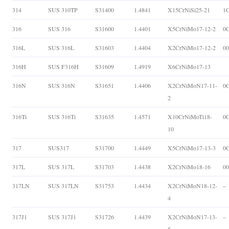
314
SUS 310TP
S31400
1.4841
X15CrNiSi25-21
1C
316
SUS 316
S31600
1.4401
X5CrNiMo17-12-2
0
316L
SUS 316L
S31603
1.4404
X2CrNiMo17-12-2
0
316H
SUS F316H
S31609
1.4919
X6CrNiMo17-13
316N
SUS 316N
S31651
1.4406
X2CrNiMoN17-11-
0
2
316Ti
SUS 316Ti
S31635
1.4571
X10CrNiMoTi18-
0
10
317
SUS317
S31700
1.4449
X5CrNiMo17-13-3
0
317L
SUS 317L
S31703
1.4438
X2CrNiMo18-16
0
317LN
SUS 317LN
S31753
1.4434
X2CrNiMoN18-12-
–
4
317J1
SUS 317J1
S31726
1.4439
X2CrNiMoN17-13-
–