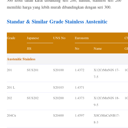
300 lebih tahan karat dibanding seri 200, namun, stainless seri 200
memiliki harga yang lebih murah dibandingkan dengan seri 300.
Standar & Similar Grade Stainless Austenitic
Grade
Japanese
UNS No
Euronorm
Ch
JIS
No
Name
GB
Austenitic Stainless
201
SUS201
S20100
1.4372
X12CrMnNiN 17-
1
7-5
201 L
S20103
1.4371
202
SUS202
S20200
1.4373
X12CrMnNiN 18-
1
9-5
204Cu
S20400
1.4597
X8CrMnCuNB17-
8-3