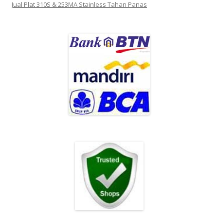
Jual Plat 310S & 253MA Stainless Tahan Panas