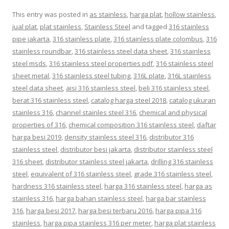
This entry was posted in
as stainless
,
harga plat
,
hollow stainless
,
jual plat
,
plat stainless
,
Stainless Steel
and tagged
316 stainless
pipe jakarta
,
316 stainless plate
,
316 stainless plate colombus
,
316
stainless roundbar
,
316 stainless steel data sheet
,
316 stainless
steel msds
,
316 stainless steel properties pdf
,
316 stainless steel
sheet metal
,
316 stainless steel tubing
,
316L plate
,
316L stainless
steel data sheet
,
aisi 316 stainless steel
,
beli 316 stainless steel
,
berat 316 stainless steel
,
catalog harga steel 2018
,
catalog ukuran
stainless 316
,
channel stainles steel 316
,
chemical and physical
properties of 316
,
chemical composition 316 stainless steel
,
daftar
harga besi 2019
,
density stainless steel 316
,
distributor 316
stainless steel
,
distributor besi jakarta
,
distributor stainless steel
316 sheet
,
distributor stainless steel jakarta
,
drilling 316 stainless
steel
,
equivalent of 316 stainless steel
,
grade 316 stainless steel
,
hardness 316 stainless steel
,
harga 316 stainless steel
,
harga as
stainless 316
,
harga bahan stainless steel
,
harga bar stainless
316
,
harga besi 2017
,
harga besi terbaru 2016
,
harga pipa 316
stainless
,
harga pipa stainless 316 per meter
,
harga plat stainless