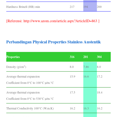
Hardness Brinell (HB) min
217
194
200
[Referensi: http://www.azom.com/article.aspx?ArticleID=863 ]
Perbandingan Physical Properties Stainless Austentik
Properties
316
201
304
3
Density (g/cm
)
8.0
7.86
8.0
Average thermal expansion
15.9
16.6
17.2
Coefficient from 0°C to 100°C µ/m.°C
Average thermal expansion
17.5
18.4
Coefficient from 0°C to 538°C µ/m.°C
Thermal Conductivity 100°C (W.m.K)
16.2
16.3
16.2