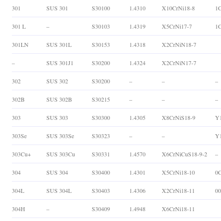
301
SUS 301
S30100
1.4310
X10CrNi18-8
1C
301 L
–
S30103
1.4319
X5CrNi17-7
1C
301LN
SUS 301L
S30153
1.4318
X2CrNiN18-7
–
SUS 301J1
S30200
1.4324
X2CrNiN17-7
302
SUS 302
S30200
–
–
–
302B
SUS 302B
S30215
–
–
–
303
SUS 303
S30300
1.4305
X8CrNiS18-9
Y
303Se
SUS 303Se
S30323
–
–
Y
303Cu+
SUS 303Cu
S30331
1.4570
X6CrNiCuS18-9-2
–
304
SUS 304
S30400
1.4301
X5CrNi18-10
0C
304L
SUS 304L
S30403
1.4306
X2CrNi18-11
00
304H
–
S30409
1.4948
X6CrNi18-11