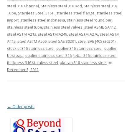
steel 316 Channel
,
Stainless steel 316 Rod
,
Stainless steel 316
Tube
,
Stainless Steel 316Ti
,
stainless steel flange
,
stainless steel
import
,
stainless steel indonesia
,
stainless steel round bar
,
stainless steel tube
,
stainless steel valves
,
steel ASME SA412
,
steel ASTM A213
,
steel ASTM A249
,
steel ASTM A276
,
steel ASTM
A412
,
steel ASTM A666
,
steel SAE 30201
,
steel SAE J405 (30201)
,
stockist 316 stainless steel
,
suplier 316 stainless steel
,
suplier
besi baja
,
suplier stainless steel 316
,
tebal 316 stainless steel
,
thickness 316 stainless steel
,
ukuran 316 stainless steel
on
December 3, 2012
.
Post
←
Older posts
navigation