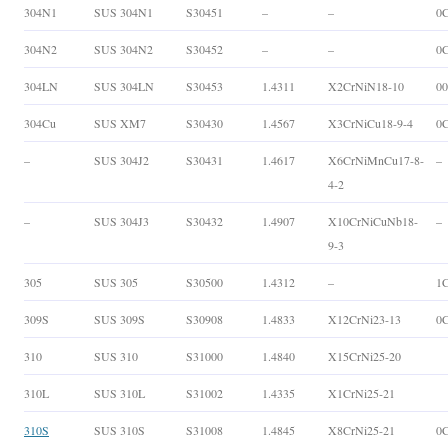
304N1
SUS 304N1
S30451
–
–
0
304N2
SUS 304N2
S30452
–
–
0
304LN
SUS 304LN
S30453
1.4311
X2CrNiN18-10
0
304Cu
SUS XM7
S30430
1.4567
X3CrNiCu18-9-4
0
–
SUS 304J2
S30431
1.4617
X6CrNiMnCu17-8-
–
4-2
–
SUS 304J3
S30432
1.4907
X10CrNiCuNb18-
–
9-3
305
SUS 305
S30500
1.4312
–
1C
309S
SUS 309S
S30908
1.4833
X12CrNi23-13
0C
310
SUS 310
S31000
1.4840
X15CrNi25-20
310L
SUS 310L
S31002
1.4335
X1CrNi25-21
310S
SUS 310S
S31008
1.4845
X8CrNi25-21
0C