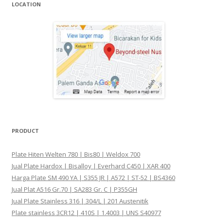
LOCATION
PRODUCT
Plate Hiten Welten 780 | Bis80 | Weldox 700
Jual Plate Hardox | Bisalloy | Everhard C450 | XAR 400
Harga Plate SM 490 YA | S355 JR | A572 | ST-52 | BS4360
Jual Plat A516 Gr.70 | SA283 Gr. C | P355GH
Jual Plate Stainless 316 | 304/L | 201 Austenitik
Plate stainless 3CR12 | 410S | 1.4003 | UNS S40977