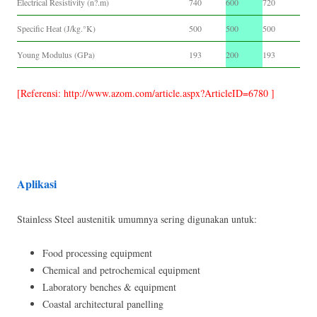
Electrical Resistivity (n?.m)
740
600
720
Specific Heat (J/kg.°K)
500
500
500
Young Modulus (GPa)
193
200
193
[Referensi: http://www.azom.com/article.aspx?ArticleID=6780 ]
Aplikasi
Stainless Steel austenitik umumnya sering digunakan untuk:
Food processing equipment
Chemical and petrochemical equipment
Laboratory benches & equipment
Coastal architectural panelling