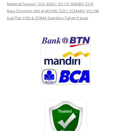
Material Stavax| SUS 420J2| 3Cr13| NAK80| 2316
Baja Chromoly AISI 4140|DIN 7225| SCM440| VCL140
Jual Plat 310S & 253MA Stainless Tahan Panas