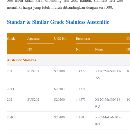
300 lebih tahan karat dibanding seri 200, namun, stainless seri 200
memiliki harga yang lebih murah dibandingkan dengan seri 300.
Standar & Similar Grade Stainless Austenitic
Grade
Japanese
UNS No
Euronorm
Ch
JIS
No
Name
GB
Austenitic Stainless
201
SUS201
S20100
1.4372
X12CrMnNiN 17-
1
7-5
201 L
S20103
1.4371
202
SUS202
S20200
1.4373
X12CrMnNiN 18-
1
9-5
204Cu
S20400
1.4597
X8CrMnCuNB17-
8-3