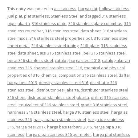
This entry was posted in
as stainless
,
harga plat
,
hollow stainless
,
jual plat
,
plat stainless
,
Stainless Steel
and tagged
316 stainless
pipe jakarta
,
316 stainless plate
,
316 stainless plate colombus
,
316
stainless roundbar
,
316 stainless steel data sheet
,
316 stainless
steel msds
,
316 stainless steel properties pdf
,
316 stainless steel
sheet metal
,
316 stainless steel tubing
,
316L plate
,
316L stainless
steel data sheet
,
aisi 316 stainless steel
,
beli 316 stainless steel
,
berat 316 stainless steel
,
catalog harga steel 2018
,
catalog ukuran
stainless 316
,
channel stainles steel 316
,
chemical and physical
properties of 316
,
chemical composition 316 stainless steel
,
daftar
harga besi 2019
,
density stainless steel 316
,
distributor 316
stainless steel
,
distributor besi jakarta
,
distributor stainless steel
316 sheet
,
distributor stainless steel jakarta
,
drilling 316 stainless
steel
,
equivalent of 316 stainless steel
,
grade 316 stainless steel
,
hardness 316 stainless steel
,
harga 316 stainless steel
,
harga as
stainless 316
,
harga bahan stainless steel
,
harga bar stainless
316
,
harga besi 2017
,
harga besi terbaru 2016
,
harga pipa 316
stainless
,
harga pipa stainless 316 per meter
,
harga plat stainless