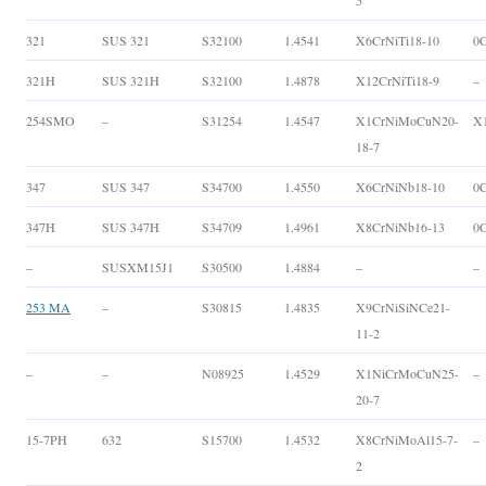
5
321
SUS 321
S32100
1.4541
X6CrNiTi18-10
0C
321H
SUS 321H
S32100
1.4878
X12CrNiTi18-9
–
254SMO
–
S31254
1.4547
X1CrNiMoCuN20-
X
18-7
347
SUS 347
S34700
1.4550
X6CrNiNb18-10
0
347H
SUS 347H
S34709
1.4961
X8CrNiNb16-13
0
–
SUSXM15J1
S30500
1.4884
–
–
253 MA
–
S30815
1.4835
X9CrNiSiNCe21-
11-2
–
–
N08925
1.4529
X1NiCrMoCuN25-
–
20-7
15-7PH
632
S15700
1.4532
X8CrNiMoAl15-7-
–
2