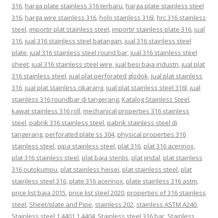
316
,
harga plate stainless 316 terbaru
,
harga plate stainless steel
316
,
harga wire stainless 316
,
holo stainless 316l
,
hrc 316 stainless
steel
,
importir plat stainless steel
,
importir stainless plate 316
,
jual
316
,
jual 316 stainless steel batangan
,
jual 316 stainless steel
plate
,
jual 316 stainless steel round bar
,
jual 316 stainless steel
sheet
,
jual 316 stainless steel wire
,
jual besi baja industri
,
jual plat
316 stainless steel
,
jual plat perforated glodok
,
jual plat stainless
316
,
jual plat stainless cikarang
,
jual plat stainless steel 316l
,
jual
stainless 316 roundbar di tangerang
,
Katalog Stainless Steel
,
kawat stainless 316 roll
,
mechanical properties 316 stainless
steel
,
pabrik 316 stainless steel
,
pabrik stainless steel di
tangerang
,
perforated plate ss 304
,
physical properties 316
stainless steel
,
pipa stainless steel
,
plat 316
,
plat 316 acerinox
,
plat 316 stainless steel
,
plat baja stenlis
,
plat jindal
,
plat stainless
316 outokumpu
,
plat stainless heisei
,
plat stainless steel
,
plat
stainless steel 316
,
plate 316 acerinox
,
plate stainless 316 astm
,
price list baja 2015
,
price list steel 2020
,
properties of 316 stainless
steel
,
Sheet/plate and Pipe
,
stainless 202
,
stainless ASTM A240
,
Stainless steel 1.4401 1.4404
,
Stainless steel 316 bar
,
Stainless