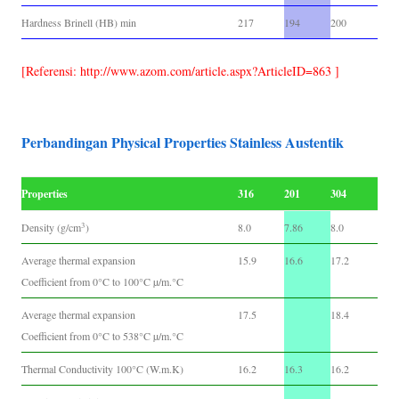
Hardness Brinell (HB) min
217
194
200
[Referensi: http://www.azom.com/article.aspx?ArticleID=863 ]
Perbandingan Physical Properties Stainless Austentik
Properties
316
201
304
3
Density (g/cm
)
8.0
7.86
8.0
Average thermal expansion
15.9
16.6
17.2
Coefficient from 0°C to 100°C µ/m.°C
Average thermal expansion
17.5
18.4
Coefficient from 0°C to 538°C µ/m.°C
Thermal Conductivity 100°C (W.m.K)
16.2
16.3
16.2