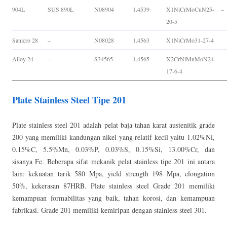
904L
SUS 890L
N08904
1.4539
X1NiCrMoCuN25-
–
20-5
Sanicro 28
–
N08028
1.4563
X1NiCrMo31-27-4
Alloy 24
–
S34565
1.4565
X2CrNiMnMoN24-
17-6-4
Plate Stainless Steel Tipe 201
Plate stainless steel 201 adalah pelat baja tahan karat austenitik grade
200 yang memiliki kandungan nikel yang relatif kecil yaitu 1.02%Ni,
0.15%C, 5.5%Mn, 0.03%P, 0.03%S, 0.15%Si, 13.00%Cr, dan
sisanya Fe. Beberapa sifat mekanik pelat stainless tipe 201 ini antara
lain: kekuatan tarik 580 Mpa, yield strength 198 Mpa, elongation
50%, kekerasan 87HRB. Plate stainless steel Grade 201 memiliki
kemampuan formabilitas yang baik, tahan korosi, dan kemampuan
fabrikasi. Grade 201 memiliki kemiripan dengan stainless steel 301.