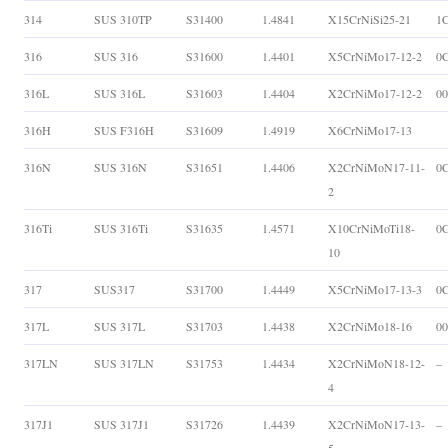
314
SUS 310TP
S31400
1.4841
X15CrNiSi25-21
1C
316
SUS 316
S31600
1.4401
X5CrNiMo17-12-2
0
316L
SUS 316L
S31603
1.4404
X2CrNiMo17-12-2
0
316H
SUS F316H
S31609
1.4919
X6CrNiMo17-13
316N
SUS 316N
S31651
1.4406
X2CrNiMoN17-11-
0
2
316Ti
SUS 316Ti
S31635
1.4571
X10CrNiMoTi18-
0
10
317
SUS317
S31700
1.4449
X5CrNiMo17-13-3
0
317L
SUS 317L
S31703
1.4438
X2CrNiMo18-16
0
317LN
SUS 317LN
S31753
1.4434
X2CrNiMoN18-12-
–
4
317J1
SUS 317J1
S31726
1.4439
X2CrNiMoN17-13-
–