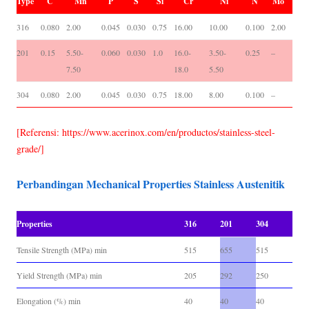
Type
C
Mn
P
S
Si
Cr
Ni
N
Mo
316
0.080
2.00
0.045
0.030
0.75
16.00
10.00
0.100
2.00
201
0.15
5.50-
0.060
0.030
1.0
16.0-
3.50-
0.25
–
7.50
18.0
5.50
304
0.080
2.00
0.045
0.030
0.75
18.00
8.00
0.100
–
[Referensi: https://www.acerinox.com/en/productos/stainless-steel-
grade/]
Perbandingan Mechanical Properties Stainless Austenitik
Properties
316
201
304
Tensile Strength (MPa) min
515
655
515
Yield Strength (MPa) min
205
292
250
Elongation (%) min
40
40
40