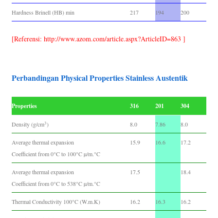
Hardness Brinell (HB) min
217
194
200
[Referensi: http://www.azom.com/article.aspx?ArticleID=863 ]
Perbandingan Physical Properties Stainless Austentik
Properties
316
201
304
3
Density (g/cm
)
8.0
7.86
8.0
Average thermal expansion
15.9
16.6
17.2
Coefficient from 0°C to 100°C µ/m.°C
Average thermal expansion
17.5
18.4
Coefficient from 0°C to 538°C µ/m.°C
Thermal Conductivity 100°C (W.m.K)
16.2
16.3
16.2