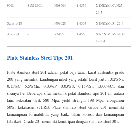
904L
SUS 890L
N08904
1.4539
X1NiCrMoCuN25-
–
20-5
Sanicro 28
–
N08028
1.4563
X1NiCrMo31-27-4
Alloy 24
–
S34565
1.4565
X2CrNiMnMoN24-
17-6-4
Plate Stainless Steel Tipe 201
Plate stainless steel 201 adalah pelat baja tahan karat austenitik grade
200 yang memiliki kandungan nikel yang relatif kecil yaitu 1.02%Ni,
0.15%C, 5.5%Mn, 0.03%P, 0.03%S, 0.15%Si, 13.00%Cr, dan
sisanya Fe. Beberapa sifat mekanik pelat stainless tipe 201 ini antara
lain: kekuatan tarik 580 Mpa, yield strength 198 Mpa, elongation
50%, kekerasan 87HRB. Plate stainless steel Grade 201 memiliki
kemampuan formabilitas yang baik, tahan korosi, dan kemampuan
fabrikasi. Grade 201 memiliki kemiripan dengan stainless steel 301.