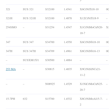
5
321
SUS 321
S32100
1.4541
X6CrNiTi18-10
0C
321H
SUS 321H
S32100
1.4878
X12CrNiTi18-9
–
254SMO
–
S31254
1.4547
X1CrNiMoCuN20-
X
18-7
347
SUS 347
S34700
1.4550
X6CrNiNb18-10
0
347H
SUS 347H
S34709
1.4961
X8CrNiNb16-13
0
–
SUSXM15J1
S30500
1.4884
–
–
253 MA
–
S30815
1.4835
X9CrNiSiNCe21-
11-2
–
–
N08925
1.4529
X1NiCrMoCuN25-
–
20-7
15-7PH
632
S15700
1.4532
X8CrNiMoAl15-7-
–
2