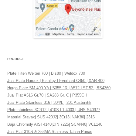
PRODUCT
Plate Hiten Welten 780 | Bis80 | Weldox 700
Jual Plate Hardox | Bisalloy | Everhard C450 | XAR 400
Harga Plate SM 490 YA | S355 JR | A572 | ST-52 | BS4360
Jual Plat A516 Gr.70 | SA283 Gr. C | P355GH
Jual Plate Stainless 316 | 304/L | 201 Austenitik
Plate stainless 3CR12 | 410S | 1.4003 | UNS S40977
Material Stavax| SUS 420J2| 3Cr13| NAK80| 2316
Baja Chromoly AISI 4140|DIN 7225| SCM440| VCL140
Jual Plat 310S & 253MA Stainless Tahan Panas