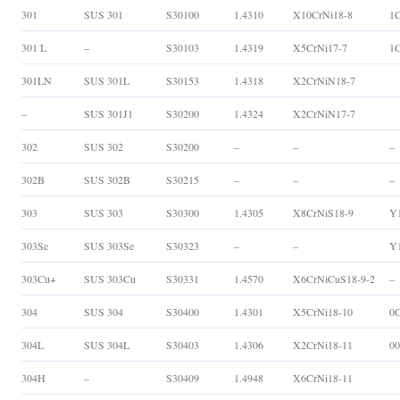
301
SUS 301
S30100
1.4310
X10CrNi18-8
1C
301 L
–
S30103
1.4319
X5CrNi17-7
1C
301LN
SUS 301L
S30153
1.4318
X2CrNiN18-7
–
SUS 301J1
S30200
1.4324
X2CrNiN17-7
302
SUS 302
S30200
–
–
–
302B
SUS 302B
S30215
–
–
–
303
SUS 303
S30300
1.4305
X8CrNiS18-9
Y
303Se
SUS 303Se
S30323
–
–
Y
303Cu+
SUS 303Cu
S30331
1.4570
X6CrNiCuS18-9-2
–
304
SUS 304
S30400
1.4301
X5CrNi18-10
0C
304L
SUS 304L
S30403
1.4306
X2CrNi18-11
00
304H
–
S30409
1.4948
X6CrNi18-11