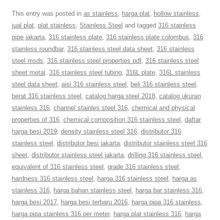
This entry was posted in
as stainless
,
harga plat
,
hollow stainless
,
jual plat
,
plat stainless
,
Stainless Steel
and tagged
316 stainless
pipe jakarta
,
316 stainless plate
,
316 stainless plate colombus
,
316
stainless roundbar
,
316 stainless steel data sheet
,
316 stainless
steel msds
,
316 stainless steel properties pdf
,
316 stainless steel
sheet metal
,
316 stainless steel tubing
,
316L plate
,
316L stainless
steel data sheet
,
aisi 316 stainless steel
,
beli 316 stainless steel
,
berat 316 stainless steel
,
catalog harga steel 2018
,
catalog ukuran
stainless 316
,
channel stainles steel 316
,
chemical and physical
properties of 316
,
chemical composition 316 stainless steel
,
daftar
harga besi 2019
,
density stainless steel 316
,
distributor 316
stainless steel
,
distributor besi jakarta
,
distributor stainless steel 316
sheet
,
distributor stainless steel jakarta
,
drilling 316 stainless steel
,
equivalent of 316 stainless steel
,
grade 316 stainless steel
,
hardness 316 stainless steel
,
harga 316 stainless steel
,
harga as
stainless 316
,
harga bahan stainless steel
,
harga bar stainless 316
,
harga besi 2017
,
harga besi terbaru 2016
,
harga pipa 316 stainless
,
harga pipa stainless 316 per meter
,
harga plat stainless 316
,
harga