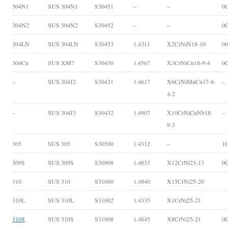
304N1
SUS 304N1
S30451
–
–
0
304N2
SUS 304N2
S30452
–
–
0
304LN
SUS 304LN
S30453
1.4311
X2CrNiN18-10
0
304Cu
SUS XM7
S30430
1.4567
X3CrNiCu18-9-4
0
–
SUS 304J2
S30431
1.4617
X6CrNiMnCu17-8-
–
4-2
–
SUS 304J3
S30432
1.4907
X10CrNiCuNb18-
–
9-3
305
SUS 305
S30500
1.4312
–
1C
309S
SUS 309S
S30908
1.4833
X12CrNi23-13
0C
310
SUS 310
S31000
1.4840
X15CrNi25-20
310L
SUS 310L
S31002
1.4335
X1CrNi25-21
310S
SUS 310S
S31008
1.4845
X8CrNi25-21
0C