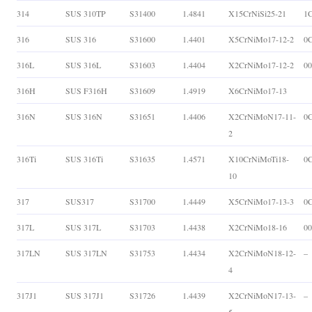
314
SUS 310TP
S31400
1.4841
X15CrNiSi25-21
1C
316
SUS 316
S31600
1.4401
X5CrNiMo17-12-2
0
316L
SUS 316L
S31603
1.4404
X2CrNiMo17-12-2
0
316H
SUS F316H
S31609
1.4919
X6CrNiMo17-13
316N
SUS 316N
S31651
1.4406
X2CrNiMoN17-11-
0
2
316Ti
SUS 316Ti
S31635
1.4571
X10CrNiMoTi18-
0
10
317
SUS317
S31700
1.4449
X5CrNiMo17-13-3
0
317L
SUS 317L
S31703
1.4438
X2CrNiMo18-16
0
317LN
SUS 317LN
S31753
1.4434
X2CrNiMoN18-12-
–
4
317J1
SUS 317J1
S31726
1.4439
X2CrNiMoN17-13-
–