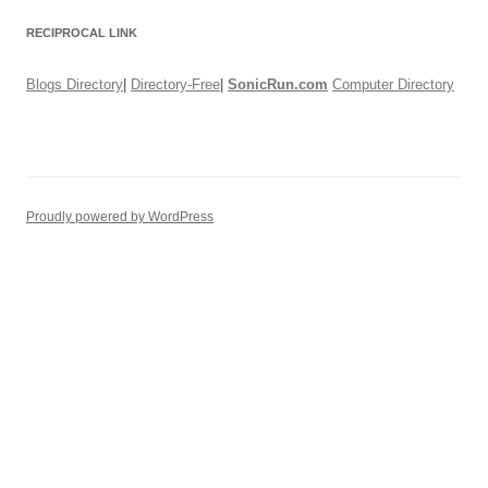
RECIPROCAL LINK
Blogs Directory
|
Directory-Free
|
SonicRun.com
Computer Directory
Proudly powered by WordPress