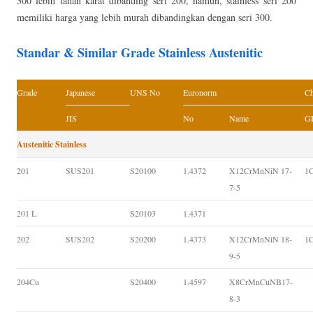
300 lebih tahan karat dibanding seri 200, namun, stainless seri 200
memiliki harga yang lebih murah dibandingkan dengan seri 300.
Standar & Similar Grade Stainless Austenitic
Grade
Japanese
UNS No
Euronorm
Ch
JIS
No
Name
GB
Austenitic Stainless
201
SUS201
S20100
1.4372
X12CrMnNiN 17-
1
7-5
201 L
S20103
1.4371
202
SUS202
S20200
1.4373
X12CrMnNiN 18-
1
9-5
204Cu
S20400
1.4597
X8CrMnCuNB17-
8-3