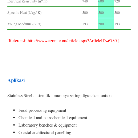
Electrical Resistivity (n?.m)
740
600
720
Specific Heat (J/kg.°K)
500
500
500
Young Modulus (GPa)
193
200
193
[Referensi: http://www.azom.com/article.aspx?ArticleID=6780 ]
Aplikasi
Stainless Steel austenitik umumnya sering digunakan untuk:
Food processing equipment
Chemical and petrochemical equipment
Laboratory benches & equipment
Coastal architectural panelling