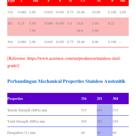
Type
C
Mn
P
S
Si
Cr
Ni
N
Mo
316
0.080
2.00
0.045
0.030
0.75
16.00
10.00
0.100
2.00
201
0.15
5.50-
0.060
0.030
1.0
16.0-
3.50-
0.25
–
7.50
18.0
5.50
304
0.080
2.00
0.045
0.030
0.75
18.00
8.00
0.100
–
[Referensi: https://www.acerinox.com/en/productos/stainless-steel-
grade/]
Perbandingan Mechanical Properties Stainless Austenitik
Properties
316
201
304
Tensile Strength (MPa) min
515
655
515
Yield Strength (MPa) min
205
292
250
Elongation (%) min
40
40
40