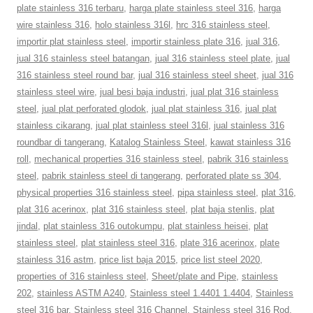
plate stainless 316 terbaru
,
harga plate stainless steel 316
,
harga
wire stainless 316
,
holo stainless 316l
,
hrc 316 stainless steel
,
importir plat stainless steel
,
importir stainless plate 316
,
jual 316
,
jual 316 stainless steel batangan
,
jual 316 stainless steel plate
,
jual
316 stainless steel round bar
,
jual 316 stainless steel sheet
,
jual 316
stainless steel wire
,
jual besi baja industri
,
jual plat 316 stainless
steel
,
jual plat perforated glodok
,
jual plat stainless 316
,
jual plat
stainless cikarang
,
jual plat stainless steel 316l
,
jual stainless 316
roundbar di tangerang
,
Katalog Stainless Steel
,
kawat stainless 316
roll
,
mechanical properties 316 stainless steel
,
pabrik 316 stainless
steel
,
pabrik stainless steel di tangerang
,
perforated plate ss 304
,
physical properties 316 stainless steel
,
pipa stainless steel
,
plat 316
,
plat 316 acerinox
,
plat 316 stainless steel
,
plat baja stenlis
,
plat
jindal
,
plat stainless 316 outokumpu
,
plat stainless heisei
,
plat
stainless steel
,
plat stainless steel 316
,
plate 316 acerinox
,
plate
stainless 316 astm
,
price list baja 2015
,
price list steel 2020
,
properties of 316 stainless steel
,
Sheet/plate and Pipe
,
stainless
202
,
stainless ASTM A240
,
Stainless steel 1.4401 1.4404
,
Stainless
steel 316 bar
,
Stainless steel 316 Channel
,
Stainless steel 316 Rod
,