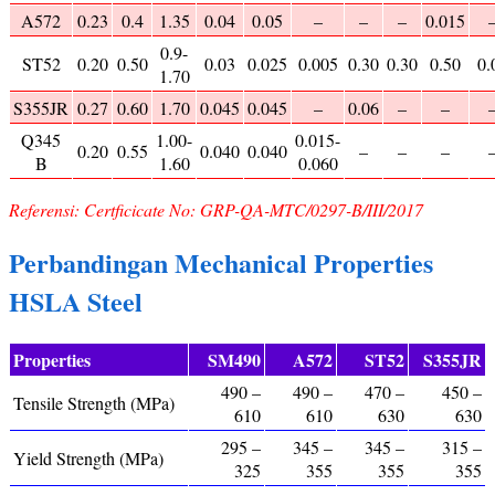
A572
0.23
0.4
1.35
0.04
0.05
–
–
–
0.015
0.9-
ST52
0.20
0.50
0.03
0.025
0.005
0.30
0.30
0.50
0.
1.70
S355JR
0.27
0.60
1.70
0.045
0.045
–
0.06
–
–
Q345
1.00-
0.015-
0.20
0.55
0.040
0.040
–
–
–
B
1.60
0.060
Referensi: Certficicate No: GRP-QA-MTC/0297-B/III/2017
Perbandingan Mechanical Properties
HSLA Steel
Properties
SM490
A572
ST52
S355JR
490 –
490 –
470 –
450 –
Tensile Strength (MPa)
610
610
630
630
295 –
345 –
345 –
315 –
Yield Strength (MPa)
325
355
355
355