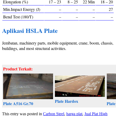
Elongation (%)
17 – 23
8 – 25
22 Min
18 – 20
Min.Impact Energy (J)
–
–
–
27
Bend Test (180/T)
–
–
–
–
Aplikasi HSLA Plate
Jembatan, machinery parts, mobile equipment, crane, boom, chassis,
buildings, and most structural activities.
Product Terkait:
Plate Hardox
Plate A516 Gr.70
Plate
This entry was posted in
Carbon Steel
,
harga plat
,
Jual Plat High