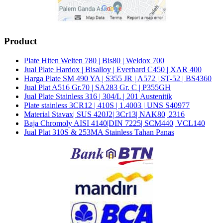
Product
Plate Hiten Welten 780 | Bis80 | Weldox 700
Jual Plate Hardox | Bisalloy | Everhard C450 | XAR 400
Harga Plate SM 490 YA | S355 JR | A572 | ST-52 | BS4360
Jual Plat A516 Gr.70 | SA283 Gr. C | P355GH
Jual Plate Stainless 316 | 304/L | 201 Austenitik
Plate stainless 3CR12 | 410S | 1.4003 | UNS S40977
Material Stavax| SUS 420J2| 3Cr13| NAK80| 2316
Baja Chromoly AISI 4140|DIN 7225| SCM440| VCL140
Jual Plat 310S & 253MA Stainless Tahan Panas