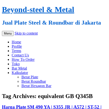
Beyond-steel & Metal
Jual Plate Steel & Roundbar di Jakarta
Skip to content
Menu
Home
Profile
Terms
Contact Us
How To Order
Toko
Bar Metal
Kalkulator
Berat Plate
Berat Roundbar
Berat Hexagon Bar
Tag Archives:
equivalent GB Q345B
Harga Plate SM 490 YA | S355 JR | A572 | ST-52 |