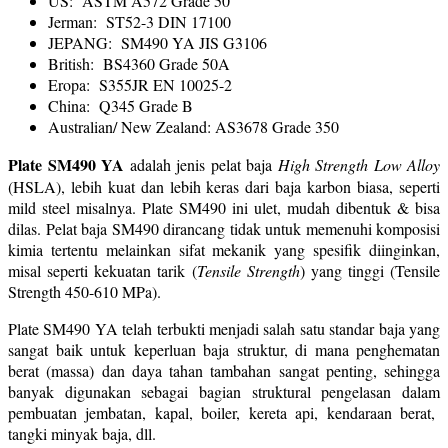
US: ASTM A572 Grade 50
Jerman: ST52-3 DIN 17100
JEPANG: SM490 YA JIS G3106
British: BS4360 Grade 50A
Eropa: S355JR EN 10025-2
China: Q345 Grade B
Australian/ New Zealand: AS3678 Grade 350
Plate SM490 YA
adalah jenis pelat baja
High Strength Low Alloy
(HSLA), lebih kuat dan lebih keras dari baja karbon biasa, seperti
mild steel misalnya. Plate SM490 ini ulet, mudah dibentuk & bisa
dilas. Pelat baja SM490 dirancang tidak untuk memenuhi komposisi
kimia tertentu melainkan sifat mekanik yang spesifik diinginkan,
misal seperti kekuatan tarik (
Tensile Strength
) yang tinggi (Tensile
Strength 450-610 MPa).
Plate SM490 YA telah terbukti menjadi salah satu standar baja yang
sangat baik untuk keperluan baja struktur, di mana penghematan
berat (massa) dan daya tahan tambahan sangat penting, sehingga
banyak digunakan sebagai bagian struktural pengelasan dalam
pembuatan jembatan, kapal, boiler, kereta api, kendaraan berat,
tangki minyak baja, dll.