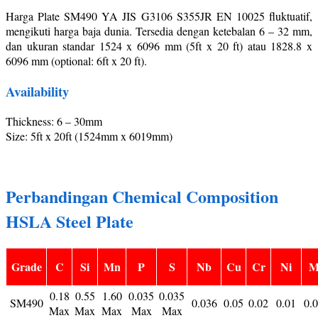
Harga Plate SM490 YA JIS G3106 S355JR EN 10025 fluktuatif,
mengikuti harga baja dunia. Tersedia dengan ketebalan 6 – 32 mm,
dan ukuran standar 1524 x 6096 mm (5ft x 20 ft) atau 1828.8 x
6096 mm (optional: 6ft x 20 ft).
Availability
Thickness: 6 – 30mm
Size: 5ft x 20ft (1524mm x 6019mm)
Perbandingan Chemical Composition
HSLA Steel Plate
Grade
C
Si
Mn
P
S
Nb
Cu
Cr
Ni
M
0.18
0.55
1.60
0.035
0.035
SM490
0.036
0.05
0.02
0.01
0.
Max
Max
Max
Max
Max