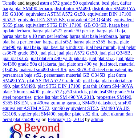
Tensile
and tagged
astm a572 grade 50 equivalent
,
besi plat
,
daftar
harga plat SM490 terbaru
,
distributor SM490
,
distributor SM490 YA
JIS G3106
,
equivalent ASTM A572 Gr.50
,
equivalent DIN 17100
St52-3
,
equivalent EN S355 BS
,
equivalent GB Q345B
,
equivalent
S355 plate
,
equivalent ST52 DIN 17100
,
GB Q345B
,
harga besi
update terbaru
,
harga plat a572 grade 50 per kg
,
harga plat baja
,
harga plat baja 10 mm per lembar
,
harga plat baja lembaran
,
harga
plat baja per lembar
,
harga plat st52
,
harga plate s355
,
harga plate
sm490 ya
,
jual baja
,
jual besi baja industri
,
jual besi murah
,
jual pelat
as3678 grade 350
,
jual plat
,
jual plat A572 Gr.50
,
jual plat Q345B
,
jual plat s355
,
jual plat sm 490 ya di jakarta
,
jual plat st52
,
jual plate
bs4360 grade 50a di jakarta
,
jual plate sm 490 ya
,
jual steel
,
material
Q345B
,
material sm490 steel JIS
,
nzs 3678-350 steel equivalent jis
,
persamaan baja st52
,
persamaan material GB Q345B
,
plat 8mm
SM490 YA
,
plat ASTM A572 Grade 50
,
plat baja
,
plat material sm
490
,
plat SM490
,
plat ST52 DIN 17100
,
plat thk 16mm SM490YA
,
plate 10mm sm490
,
plate a572 gr50 stockis
,
plate bs4360 grade 50a
steel properties
,
price list plat SM 490 YA 2018
,
properties SM490
,
S355 BS EN
,
sm 490ya gunung garuda
,
SM490 datasheet
,
sm490
equivalent ASTM A572
,
sm490 equivalent ST52
,
SM490 YA JIS
G3106
,
suplier plat SM490
,
suplier plate st52 din
,
tabel ukuran dan
berat plat sm490 ya
on
February 15, 2013
by
admin
.