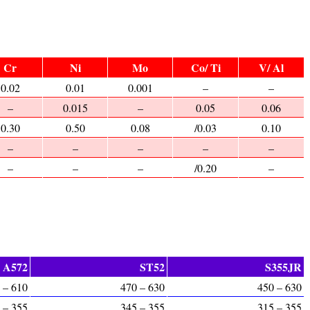
Cr
Ni
Mo
Co/ Ti
V/ Al
0.02
0.01
0.001
–
–
–
0.015
–
0.05
0.06
0.30
0.50
0.08
/0.03
0.10
–
–
–
–
–
–
–
–
/0.20
–
A572
ST52
S355JR
 – 610
470 – 630
450 – 630
 – 355
345 – 355
315 – 355