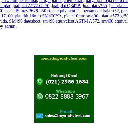
aja 10 mm per lembar
,
harga plat baja lembaran
,
harga plat baja per lem
al plat
,
jual plat A572 Gr.50
,
jual plat Q345B
,
jual plat s355
,
jual plat 
0 steel JIS
,
nzs 3678-350 steel equivalent jis
,
persamaan baja st52
,
per
N 17100
,
plat thk 16mm SM490YA
,
plate 10mm sm490
,
plate a572 gr50
ruda
,
SM490 datasheet
,
sm490 equivalent ASTM A572
,
sm490 equival
by
admin
.