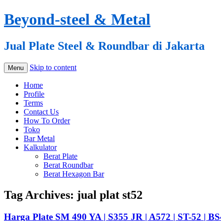
Beyond-steel & Metal
Jual Plate Steel & Roundbar di Jakarta
Skip to content
Menu
Home
Profile
Terms
Contact Us
How To Order
Toko
Bar Metal
Kalkulator
Berat Plate
Berat Roundbar
Berat Hexagon Bar
Tag Archives:
jual plat st52
Harga Plate SM 490 YA | S355 JR | A572 | ST-52 | B