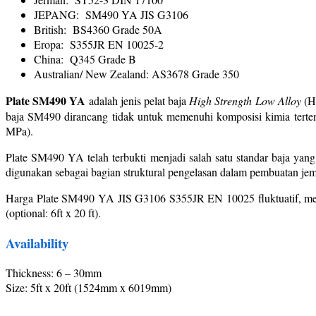
JEPANG: SM490 YA JIS G3106
British: BS4360 Grade 50A
Eropa: S355JR EN 10025-2
China: Q345 Grade B
Australian/ New Zealand: AS3678 Grade 350
Plate SM490 YA
adalah jenis pelat baja
High Strength Low Alloy
(HS
baja SM490 dirancang tidak untuk memenuhi komposisi kimia tertentu
MPa).
Plate SM490 YA telah terbukti menjadi salah satu standar baja yan
digunakan sebagai bagian struktural pengelasan dalam pembuatan jembat
Harga Plate SM490 YA JIS G3106 S355JR EN 10025 fluktuatif, meng
(optional: 6ft x 20 ft).
Availability
Thickness: 6 – 30mm
Size: 5ft x 20ft (1524mm x 6019mm)