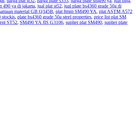
bar
,
harga plat st52
,
harga plate s355
,
harga plate sm490 ya
,
jual baja
,
sm 490 ya di jakarta
,
jual plat st52
,
jual plate bs4360 grade 50a di
samaan material GB Q345B
,
plat 8mm SM490 YA
,
plat ASTM A572
 stockis
,
plate bs4360 grade 50a steel properties
,
price list plat SM
ent ST52
,
SM490 YA JIS G3106
,
suplier plat SM490
,
suplier plate