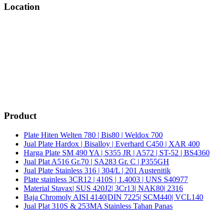
Location
Product
Plate Hiten Welten 780 | Bis80 | Weldox 700
Jual Plate Hardox | Bisalloy | Everhard C450 | XAR 400
Harga Plate SM 490 YA | S355 JR | A572 | ST-52 | BS4360
Jual Plat A516 Gr.70 | SA283 Gr. C | P355GH
Jual Plate Stainless 316 | 304/L | 201 Austenitik
Plate stainless 3CR12 | 410S | 1.4003 | UNS S40977
Material Stavax| SUS 420J2| 3Cr13| NAK80| 2316
Baja Chromoly AISI 4140|DIN 7225| SCM440| VCL140
Jual Plat 310S & 253MA Stainless Tahan Panas