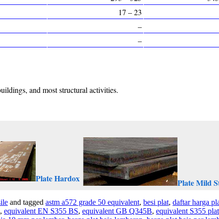
17 – 23
–
–
ldings, and most structural activities.
Plate Hardox
Plate Mild S
ile
and tagged
astm a572 grade 50 equivalent
,
besi plat
,
daftar harga p
,
equivalent EN S355 BS
,
equivalent GB Q345B
,
equivalent S355 pla