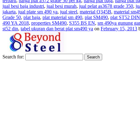
terbaru
,
harga plat a572 grade 50 per kg
,
harga plat baja
,
harga plat b
jual besi baja industri
,
jual besi murah
,
jual pelat as3678 grade 350
,
ju
jakarta
,
jual plate sm 490 ya
,
jual steel
,
material Q345B
,
material sm49
Grade 50
,
plat baja
,
plat material sm 490
,
plat SM490
,
plat ST52 DI
490 YA 2018
,
properties SM490
,
S355 BS EN
,
sm 490ya gunung ga
st52 din
,
tabel ukuran dan berat plat sm490 ya
on
February 15, 2013
Search for: