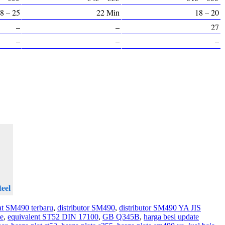
8 – 25
22 Min
18 – 20
–
–
27
–
–
–
teel
lat SM490 terbaru
,
distributor SM490
,
distributor SM490 YA JIS
te
,
equivalent ST52 DIN 17100
,
GB Q345B
,
harga besi update