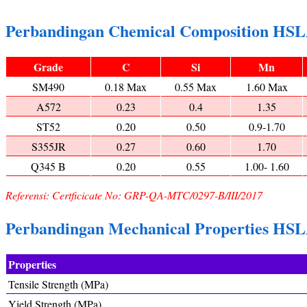
Perbandingan Chemical Composition HSLA
Grade
C
Si
Mn
SM490
0.18 Max
0.55 Max
1.60 Max
A572
0.23
0.4
1.35
ST52
0.20
0.50
0.9-1.70
S355JR
0.27
0.60
1.70
Q345 B
0.20
0.55
1.00- 1.60
Referensi: Certficicate No: GRP-QA-MTC/0297-B/III/2017
Perbandingan Mechanical Properties HSL
Properties
Tensile Strength (MPa)
Yield Strength (MPa)